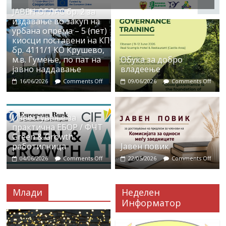
ЈАВЕН ОГЛАС бр. 2 за
издавање во закуп на
урбана опрема – 5 (пет)
киосци поставени на КП
бр. 4111/1 КО Крушево,
м.в. Гумење, по пат на
Обука за добро
јавно наддавање
владеење
16/06/2026
Comments Off
09/06/2026
Comments Off
Известување за
практична ЕБОР / ФЧТ
Green & Growth
работилница
Јавен повик
04/06/2026
Comments Off
22/05/2026
Comments Off
Млади
Неделен
Информатор