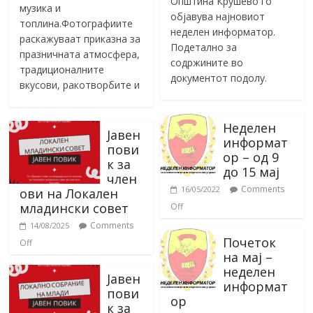
Општина Крушево го
музика и
објавува најновиот
топлина.Фотографиите
неделен информатор.
раскажуваат приказна за
Подетално за
празничната атмосфера,
содржините во
традиционалните
документот подолу.
вкусови, ракотворбите и
Неделен
Јавен
информат
пови
ор – од 9
к за
до 15 мај
член
Comments
16/05/2022
ови на Локален
младински совет
Off
Comments
14/08/2025
Почеток
Off
на мај –
неделен
Јавен
информат
пови
ор
к за