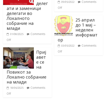
Comments
09/05/2022
делег
ати и заменици
Off
делегати во
Локалното
25 април
собрание на
до 1 мај –
млади
неделен
информат
Comments
01/08/2025
ор
Off
Comments
03/05/2022
Приј
Off
авет
е се
на
Повикот за
Локално собрание
на млади
Comments
18/06/2025
Off