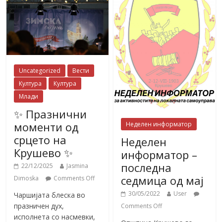
Uncategorized
Вести
Култура
Култура
Млади
✨ Празнични
моменти од
Неделен информатор
срцето на
Неделен
Крушево ✨
информатор –
последна
22/12/2025
Jasmina
седмица од мај
Dimoska
Comments Off
30/05/2022
User
Чаршијата блеска во
празничен дух,
Comments Off
исполнета со насмевки,