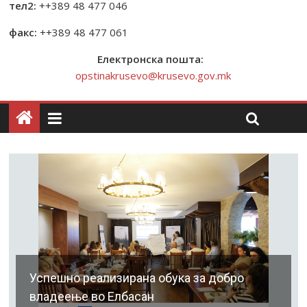
тел2:
++389 48 477 046
факс:
++389 48 477 061
Електронска пошта:
opstinakrusevo@krusevo.gov.mk
Успешно реализирана обука за добро
владеење во Елбасан