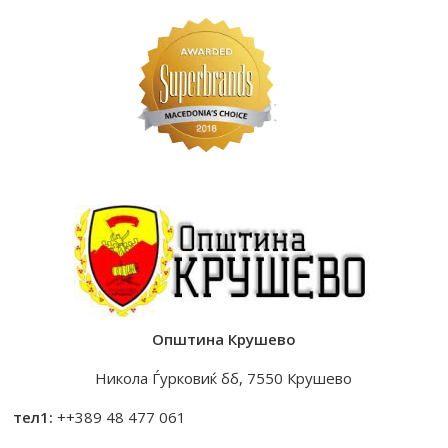
Општина Крушево
Никола Ѓурковиќ бб, 7550 Крушево
тел1:
++389 48 477 061