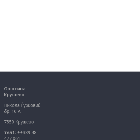
Општина
Крушево
Никола Ѓурковиќ
бр. 16 А
7550 Крушево
тел1:
++389 48
477 061