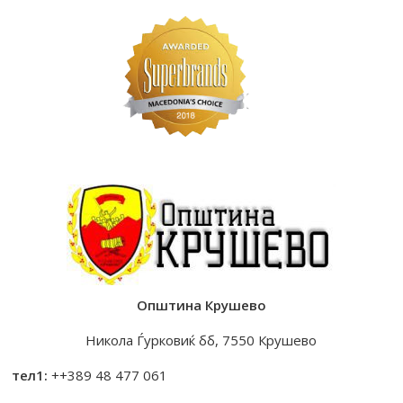
Општина Крушево
Никола Ѓурковиќ бб, 7550 Крушево
тел1:
++389 48 477 061