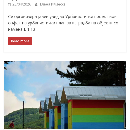
23/04/2026
Елена Илиеска
Се организира јавен увид за Урбанистички проект вон
опфат на урбанистички план за изградба на објекти со
намена E 1.13
Read more