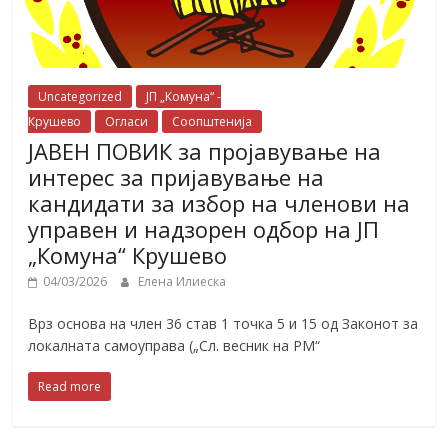
Uncategorized
ЈП „Комуна“ -
Крушево
Огласи
Соопштенија
ЈАВЕН ПОВИК за пројавување на
интерес за пријавување на
кандидати за избор на членови на
управен и надзорен одбор на ЈП
„Комуна“ Крушево
04/03/2026
Елена Илиеска
Врз основа на член 36 став 1 точка 5 и 15 од Законот за
локалната самоуправа („Сл. весник на РМ“
Read more