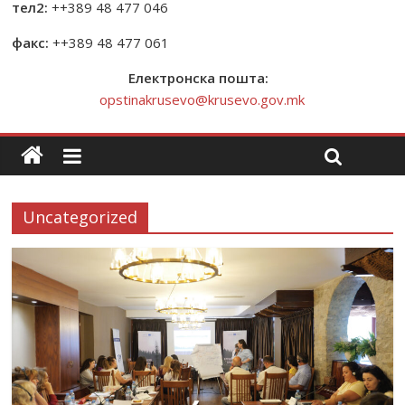
тел2:
++389 48 477 046
факс:
++389 48 477 061
Електронска пошта:
opstinakrusevo@krusevo.gov.mk
Uncategorized