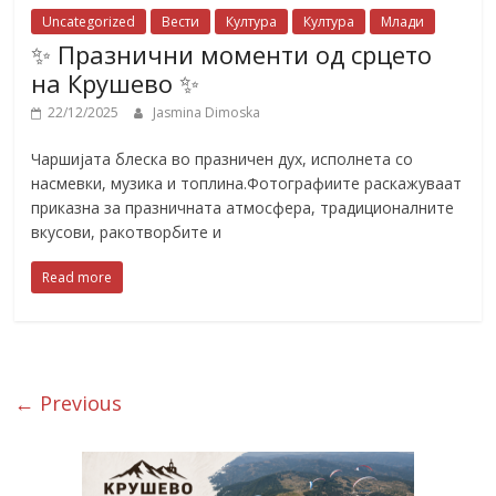
Uncategorized
Вести
Култура
Култура
Млади
✨ Празнични моменти од срцето
на Крушево ✨
22/12/2025
Jasmina Dimoska
Чаршијата блеска во празничен дух, исполнета со
насмевки, музика и топлина.Фотографиите раскажуваат
приказна за празничната атмосфера, традиционалните
вкусови, ракотворбите и
Read more
← Previous