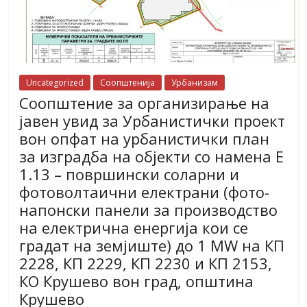
Uncategorized
Соопштенија
Урбанизам
Соопштение за организирање на
јавен увид за Урбанистички проект
вон опфат на урбанистички план
за изградба на објекти со намена E
1.13 – површински соларни и
фотоволтаични електрани (фото-
напонски панели за производство
на електрична енергија кои се
градат на земјиште) до 1 MW на КП
2228, КП 2229, КП 2230 и КП 2153,
КО Крушево вон град, општина
Крушево