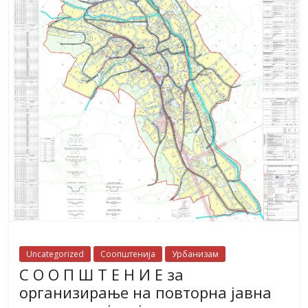
Uncategorized
Соопштенија
Урбанизам
С О О П Ш Т Е Н И Е за
организирање на повторна јавна