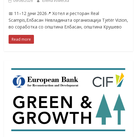
09/06/2026
Елена Илиеска
📅 11–12 јуни 2026📍 Хотел и ресторан Real
Scampis,Елбасан Невладината организација Tjetër Vizion,
во соработка со општина Елбасан, општина Крушево
Read more