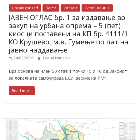
Uncategorized
Вести
Огласи
Соопштенија
ЈАВЕН ОГЛАС бр. 1 за издавање во
закуп на урбана опрема – 5 (пет)
киосци поставени на КП бр. 4111/1
КО Крушево, м.в. Гумење по пат на
јавно наддавање
24/03/2026
Елена Илиеска
Врз основа на член 50 став 1 точки 15 и 16 од Законот
за локалната самоуправа („Сл. весник на РМ“
Read more