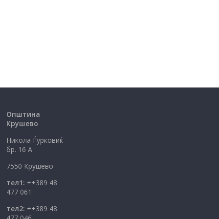
Општина
Крушево
Никола Ѓурковиќ
бр. 16 А
7550 Крушево
тел1:
++389 48
477 061
тел2:
++389 48
477 046