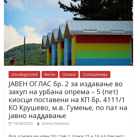
Uncategorized
Вести
Огласи
Соопштенија
ЈАВЕН ОГЛАС бр. 2 за издавање во
закуп на урбана опрема – 5 (пет)
киосци поставени на КП бр. 4111/1
КО Крушево, м.в. Гумење, по пат на
јавно наддавање
16/06/2026
Елена Илиеска
Врз основа на член 50 став 1 точки 15 и 16 од Законот