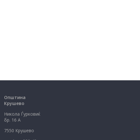
Општина
Крушево
Никола Ѓурковиќ
бр. 16 А
7550 Крушево