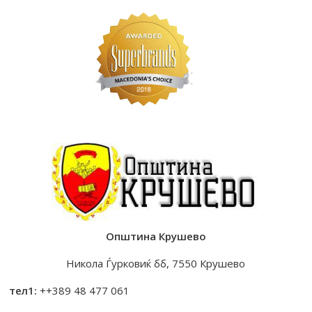
Општина Крушево
Никола Ѓурковиќ бб, 7550 Крушево
тел1:
++389 48 477 061