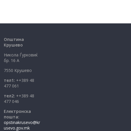
Општина
Крушево
Никола Ѓурковиќ
бр. 16 А
7550 Крушево
тел1:
++389 48
477 061
тел2:
++389 48
477 046
Електронска
пошта:
opstinakrusevo@kr
usevo.gov.mk