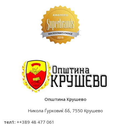
Општина Крушево
Никола Ѓурковиќ бб, 7550 Крушево
тел1:
++389 48 477 061