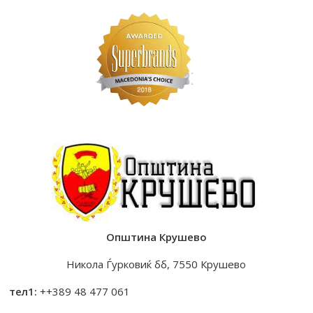
Општина Крушево
Никола Ѓурковиќ бб, 7550 Крушево
тел1:
++389 48 477 061