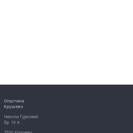
Општина
Крушево
Никола Ѓурковиќ
бр. 16 А
7550 Крушево