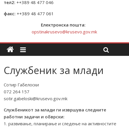
тел2:
++389 48 477 046
факс:
++389 48 477 061
Електронска пошта:
opstinakrusevo@krusevo.gov.mk
Службеник за млади
Сотир Габелоски
072 264 157
sotir.gabeloski@krusevo.gov.mk
Службеникот за млади ги извршува следните
работни задачи и обврски:
1. развивање, планирање и следење на активностите