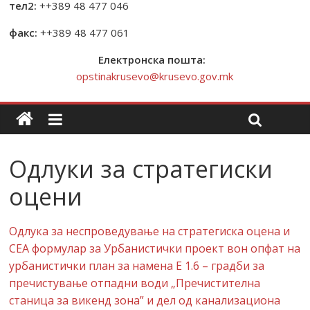
тел2:
++389 48 477 046
факс:
++389 48 477 061
Електронска пошта:
opstinakrusevo@krusevo.gov.mk
Одлуки за стратегиски
оцени
Одлука за неспроведување на стратегиска оцена и
СЕА формулар за Урбанистички проект вон опфат на
урбанистички план за намена Е 1.6 – градби за
пречистување отпадни води „Пречистителна
станица за викенд зона” и дел од канализациона