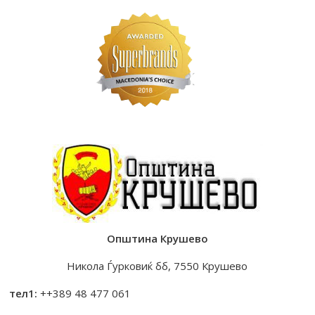
Општина Крушево
Никола Ѓурковиќ бб, 7550 Крушево
тел1:
++389 48 477 061