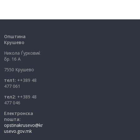
Општина
Крушево
Никола Ѓурковиќ
бр. 16 А
7550 Крушево
тел1:
++389 48
477 061
тел2:
++389 48
477 046
Електронска
пошта:
opstinakrusevo@kr
usevo.gov.mk