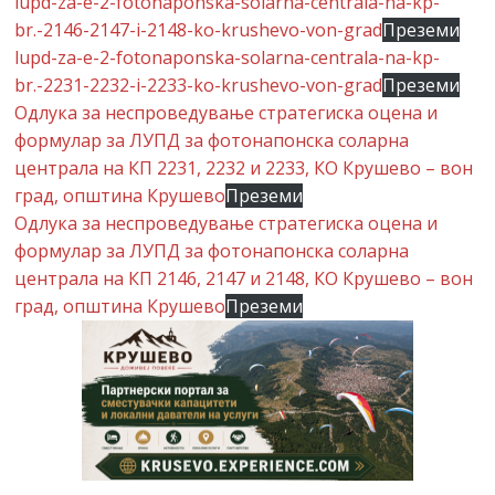
lupd-za-e-2-fotonaponska-solarna-centrala-na-kp-
br.-2146-2147-i-2148-ko-krushevo-von-grad
Преземи
lupd-za-e-2-fotonaponska-solarna-centrala-na-kp-
br.-2231-2232-i-2233-ko-krushevo-von-grad
Преземи
Одлука за неспроведување стратегиска оцена и
формулар за ЛУПД за фотонапонска соларна
централа на КП 2231, 2232 и 2233, КО Крушево – вон
град, општина Крушево
Преземи
Одлука за неспроведување стратегиска оцена и
формулар за ЛУПД за фотонапонска соларна
централа на КП 2146, 2147 и 2148, КО Крушево – вон
град, општина Крушево
Преземи