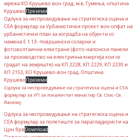
мрежа КО Крушево вон град, м.в. Гумења, општина
Крушево
Преземи
Одлука за неспроведување на стратегиска оцена и
СЕА формулар за Урбанистички проект вон опфат на
урбанистички план за изградба на објекти со
намена E 1.13- површински соларни и
фотоволтаични електрани (фото-напонски панели
за производство на електрична енергија кои се
градат на земјиште) на КП 2228, КП 2229, КП 2230 и
КП 2153, КО Крушево-вон град, Општина
Крушево
Преземи
Одлука за неспроведување на стратегиска оцена и СЕА
формулар за УП за локален пат манастир Св. Спас-Св.
Василиј
Одлука за неспроведување на стратегиска оцена и
СЕА формулар за полетиште за параглајдеристи на
Црн Врв
Download