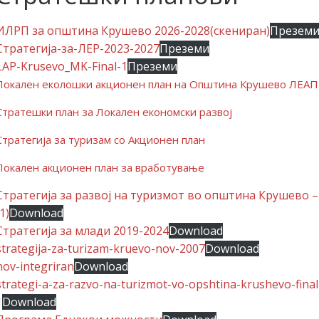
ИЛРП за општина Крушево 2026-2028(скениран)
Презем
Стратегија-за-ЛЕР-2023-2027
Преземи
LAP-Krusevo_MK-Final-1
Преземи
Локален еколошки акционен план на Општина Крушево ЛЕАП
Стратешки план за Локален економски развој
Стратегија за туризам со Акционен план
Локален акционен план за вработување
Стратегија за развој на туризмот во општина Крушево 
(1)
Download
Стратегија за млади 2019-2024
Download
strategija-za-turizam-kruevo-nov-2007
Download
nov-integriran
Download
strategi-a-za-razvo-na-turizmot-vo-opshtina-krushevo-final
1
Download