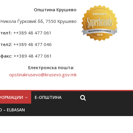
Општина Крушево
Никола Ѓурковиќ бб, 7550 Крушево
тел1:
++389 48 477 061
тел2:
++389 48 477 046
факс:
++389 48 477 061
Електронска пошта:
opstinakrusevo@krusevo.gov.mk
НФОРМАЦИИ
Е-ОПШТИНА
O – ELBASAN