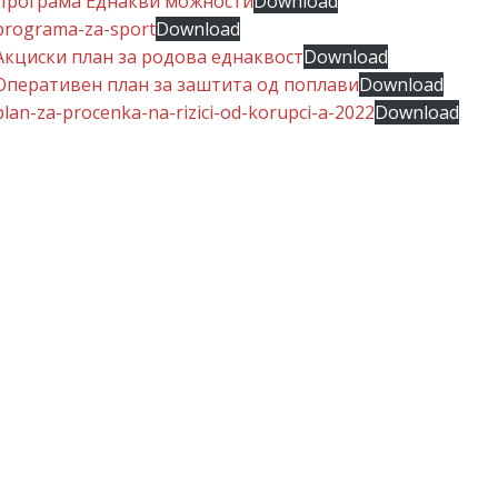
Програма Еднакви можности
Download
programa-za-sport
Download
Акциски план за родова еднаквост
Download
Оперативен план за заштита од поплави
Download
plan-za-procenka-na-rizici-od-korupci-a-2022
Download