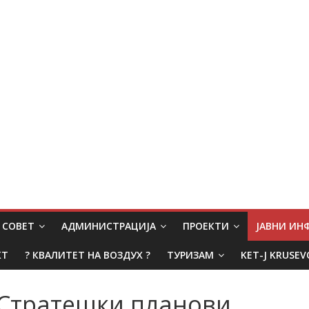
СОВЕТ
АДМИНИСТРАЦИЈА
ПРОЕКТИ
ЈАВНИ И
КТ
? КВАЛИТЕТ НА ВОЗДУХ ?
ТУРИЗАМ
KET-J KRUSEV
Стратешки планови