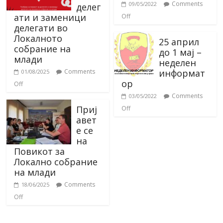
Comments
09/05/2022
делег
ати и заменици
Off
делегати во
Локалното
25 април
собрание на
до 1 мај –
млади
неделен
информат
Comments
01/08/2025
ор
Off
Comments
03/05/2022
Приј
Off
авет
е се
на
Повикот за
Локално собрание
на млади
Comments
18/06/2025
Off