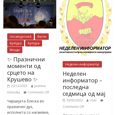
Uncategorized
Вести
Култура
Култура
Млади
✨ Празнични
моменти од
Неделен информатор
срцето на
Неделен
Крушево ✨
информатор –
последна
22/12/2025
Jasmina
седмица од мај
Dimoska
Comments Off
30/05/2022
User
Чаршијата блеска во
празничен дух,
Comments Off
исполнета со насмевки,