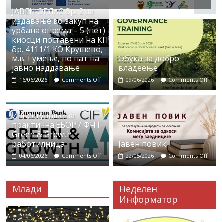
ЈАВЕН ОГЛАС бр. 2 за
издавање во закуп на
урбана опрема – 5 (пет)
киосци поставени на КП
бр. 4111/1 КО Крушево,
м.в. Гумење, по пат на
Обука за добро
јавно наддавање
владеење
16/06/2026
Comments Off
09/06/2026
Comments Off
Известување за
практична ЕБОР / ФЧТ
Green & Growth
работилница
Јавен повик
04/06/2026
Comments Off
22/05/2026
Comments Off
Млади
Неделен
Информатор