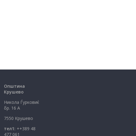
Општина
Крушево
Никола Ѓурковиќ
бр. 16 А
7550 Крушево
тел1:
++389 48
477 061