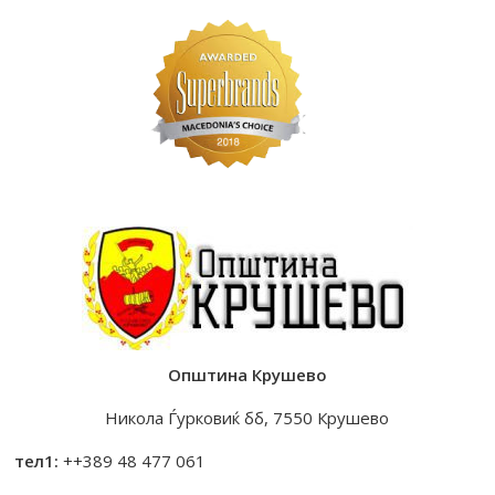
Општина Крушево
Никола Ѓурковиќ бб, 7550 Крушево
тел1:
++389 48 477 061