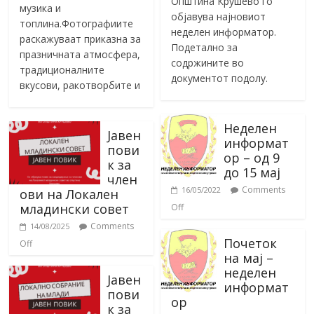
Општина Крушево го
музика и
објавува најновиот
топлина.Фотографиите
неделен информатор.
раскажуваат приказна за
Подетално за
празничната атмосфера,
содржините во
традиционалните
документот подолу.
вкусови, ракотворбите и
Неделен
Јавен
информат
пови
ор – од 9
к за
до 15 мај
член
Comments
16/05/2022
ови на Локален
младински совет
Off
Comments
14/08/2025
Почеток
Off
на мај –
неделен
Јавен
информат
пови
ор
к за