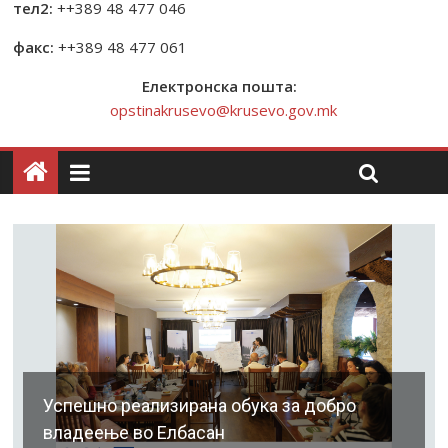
тел2:
++389 48 477 046
факс:
++389 48 477 061
Електронска пошта:
opstinakrusevo@krusevo.gov.mk
Успешно реализирана обука за добро
владеење во Елбасан