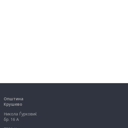
Општина
Крушево
Никола Ѓурковиќ
бр. 16 А