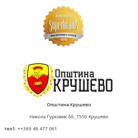
Општина Крушево
Никола Ѓурковиќ бб, 7550 Крушево
тел1:
++389 48 477 061