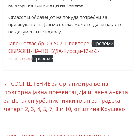
во закуп на три киосци на Гумење.
Огласот и образецот на понуда потребни за
пријавување на Јавниот оглас можете да ги најдете
во документите подолу.
Јавен-оглас-бр.-03-907-1-повторен
Преземи
ОБРАЗЕЦ-НА-ПОНУДА-Киосци-12-и-3-
повторен
Преземи
←
СООПШТЕНИЕ за организирање на
повторна јавна презентација и јавна анкета
за Детален урбанистички план за градска
четврт 2, 3, 4, 5, 7, 8 и 10, општина Крушево
Јавен повик за здруженија и спортски