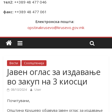
тел2:
++389 48 477 046
факс:
++389 48 477 061
Електронска пошта:
opstinakrusevo@krusevo.gov.mk
Вести
Соопштенија
Јавен оглас за издавање
во закуп на 3 киосци
08/10/2024
User
Почитувани,
Општина Крушево објавува Јавен оглас за издавање