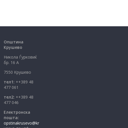
Општина
Крушево
Никола Ѓурковиќ
бр. 16 А
7550 Крушево
тел1:
++389 48
477 061
тел2:
++389 48
477 046
Електронска
пошта:
opstinakrusevo@kr