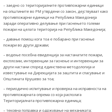
– заедно со територијалните противпожарни единици
на општините во РМ утврдени со закон, дејствуваат како
противпожарни единици на Република Македонија
заради оперативно делување при гаснењето големи
пожари на целата територија на Република Македонија;
– давање помош кога тоа е побарано при гаснење
пожари во други држави;
– водење посебна евиденција за настанатите пожари,
експлозии, интервенции за гаснење и интервенции за
други настани според единствена методологија и
известување на Дирекцијата за заштита и спасување и
Општината Крушево за тоа;
– периодично испитување и проверка на исправноста на
противпожарната опрема со која располага
Територијалната противпожарна единица;
– тековна поправка и одржување на механиката;