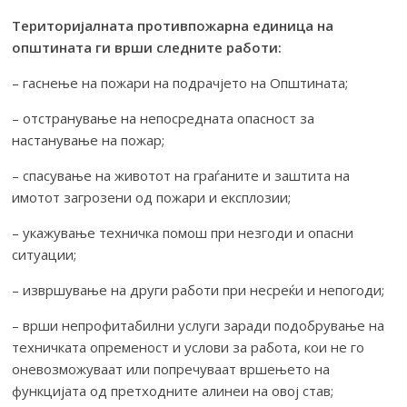
Територијалната противпожарна единица на
општината
ги врши следните работи:
– гаснење на пожари на подрачјето на Општината;
– отстранување на непосредната опасност за
настанување на пожар;
– спасување на животот на граѓаните и заштита на
имотот загрозени од пожари и експлозии;
– укажување техничка помош при незгоди и опасни
ситуации;
– извршување на други работи при несреќи и непогоди;
– врши непрофитабилни услуги заради подобрување на
техничката опременост и услови за работа, кои не го
оневозможуваат или попречуваат вршењето на
функцијата од претходните алинеи на овој став;