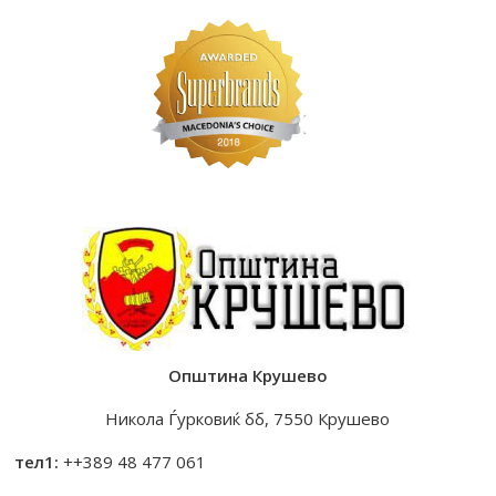
Општина Крушево
Никола Ѓурковиќ бб, 7550 Крушево
тел1:
++389 48 477 061