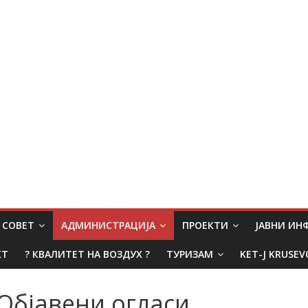
СОВЕТ
АДМИНИСТРАЦИЈА
ПРОЕКТИ
ЈАВНИ И
КТ
? КВАЛИТЕТ НА ВОЗДУХ ?
ТУРИЗАМ
KET-J KRUSEV
Објавени огласи