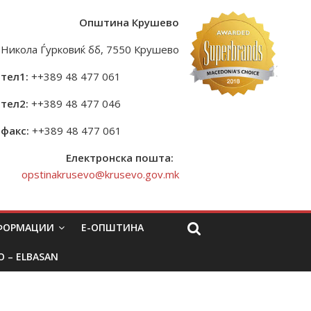
Општина Крушево
Никола Ѓурковиќ бб, 7550 Крушево
тел1:
++389 48 477 061
тел2:
++389 48 477 046
факс:
++389 48 477 061
Електронска пошта:
opstinakrusevo@krusevo.gov.mk
НФОРМАЦИИ
Е-ОПШТИНА
O – ELBASAN