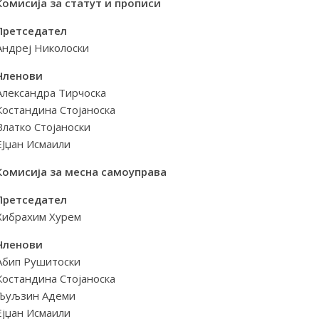
Комисија за статут и прописи
Претседател
Андреј Николоски
Членови
Александра Тирчоска
Костандина Стојаноска
Влатко Стојаноски
ЕЈџан Исмаили
Комисија за месна самоуправа
Претседател
Хибрахим Хурем
Членови
Абип Рушитоски
Костандина Стојаноска
Љуљзин Адеми
Ејџан Исмаили