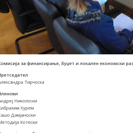
Комисија за финансирање, буџет и локален економски раз
Претседател
Александра Тирчоска
Членови
Андреј Николоски
Хибрахим Хурем
Сашо Дамјаноски
Методија Котески