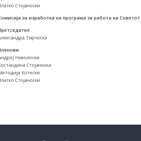
Влатко Стојаноски
Комисија за изработка на програма за работа на Совето
Претседател
Александра Тирчоска
Членови
Андреј Николоски
Костандина Стојаноска
Методија Котески
Влатко Стојаноски