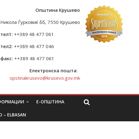
Општина Крушево
Никола Ѓурковиќ бб, 7550 Крушево
тел1:
++389 48 477 061
тел2:
++389 48 477 046
факс:
++389 48 477 061
Електронска пошта:
opstinakrusevo@krusevo.gov.mk
НФОРМАЦИИ
Е-ОПШТИНА
O – ELBASAN