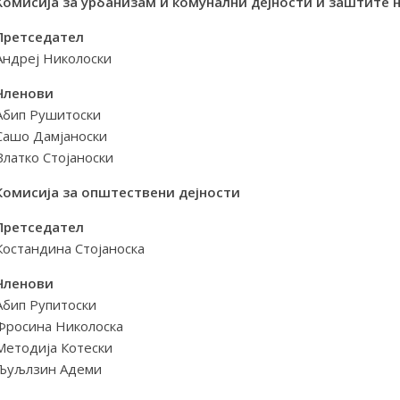
Kомисија за урбанизам и комунални дејности и заштите 
Претседател
Андреј Николоски
Членови
Абип Рушитоски
Сашо Дамјаноски
Влатко Стојаноски
Комисија за општествени дејности
Претседател
Костандина Стојаноска
Членови
Абип Рупитоски
Фросина Николоска
Методија Котески
Љуљлзин Адеми