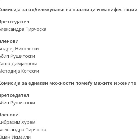
Комисија за одбележување на празници и манифестации 
Претседател
Александра Тирчоска
Членови
Андреј Николоски
Абип Рушитоски
Сашо Дамјаноски
Методија Котески
Комисија за еднакви можности помеѓу мажите и жените
Претседател
Абип Рушитоски
Членови
Хибрахим Хурем
Александра Тирчоска
Ејџан Исмаили