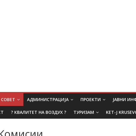
СОВЕТ
АДМИНИСТРАЦИЈА
ПРОЕКТИ
ЈАВНИ И
КТ
? КВАЛИТЕТ НА ВОЗДУХ ?
ТУРИЗАМ
KET-J KRUSEV
Комисии