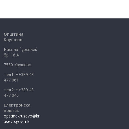
Општина
Крушево
Никола Ѓурковиќ
бр. 16 А
7550 Крушево
тел1:
++389 48
477 061
тел2:
++389 48
477 046
Електронска
пошта:
opstinakrusevo@kr
usevo.gov.mk