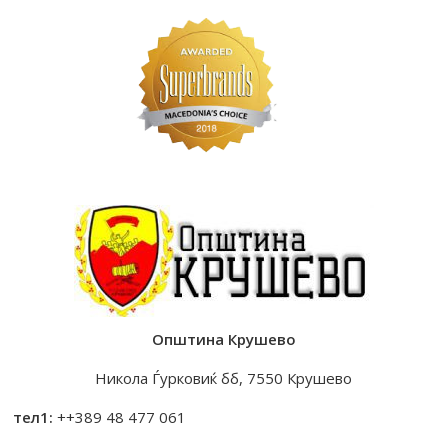
Општина Крушево
Никола Ѓурковиќ бб, 7550 Крушево
тел1:
++389 48 477 061