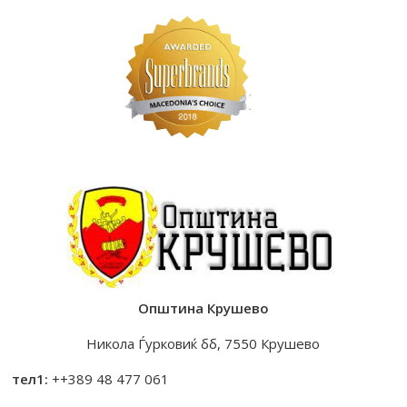
Општина Крушево
Никола Ѓурковиќ бб, 7550 Крушево
тел1:
++389 48 477 061