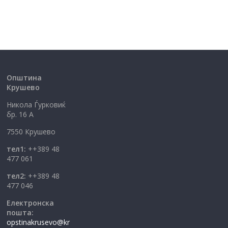
Општина
Крушево
Никола Ѓурковиќ
бр. 16 А
7550 Крушево
тел1:
++389 48
477 061
тел2:
++389 48
477 046
Електронска
пошта:
opstinakrusevo@kr