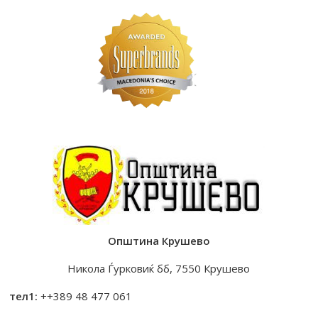
Општина Крушево
Никола Ѓурковиќ бб, 7550 Крушево
тел1:
++389 48 477 061