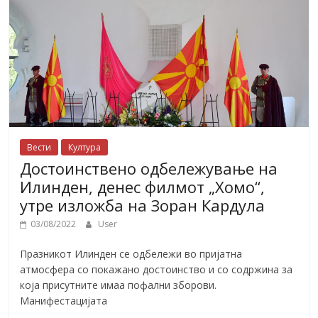
Вести
Култура
Достоинствено одбележување на
Илинден, денес филмот „Хомо“,
утре изложба на Зоран Кардула
03/08/2022
User
Празникот Илинден се одбележи во пријатна
атмосфера со покажано достоинство и со содржина за
која присутните имаа пофални зборови.
Манифестацијата