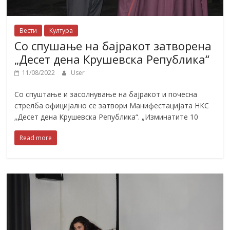
Вести
Култура
Со спушање на бајракот затворена
„Десет дена Крушевска Република“
11/08/2022
User
Со спуштање и засолнување на бајракот и почесна
стрелба официјално се затвори Манифестацијата НКС
„Десет дена Крушевска Република“. „Изминатите 10
Read more