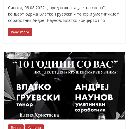
Синоќа, 08.08.2022г., пред полната „летна сцена“
концерт одржа Влатко Груевски – тенор и уметничкиот
соработник Андреј Наунов. Влатко концертот го
Read more
Вести
Култура