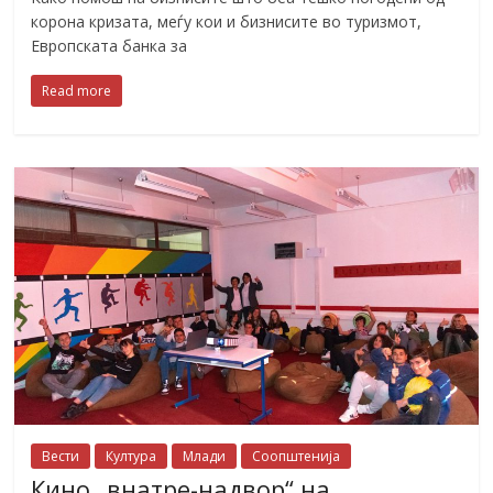
корона кризата, меѓу кои и бизнисите во туризмот,
Европската банка за
Read more
Вести
Култура
Млади
Соопштенија
Кино „внатре-надвор“ на