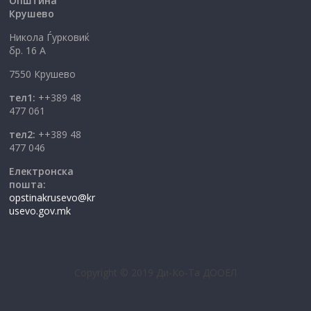
Општина
Крушево
Никола Ѓурковиќ
бр. 16 А
7550 Крушево
тел1:
++389 48
477 061
тел2:
++389 48
477 046
Електронска
пошта:
opstinakrusevo@kr
usevo.gov.mk
Copyright © 2019 Ди-Ко-Та ДООЕЛ