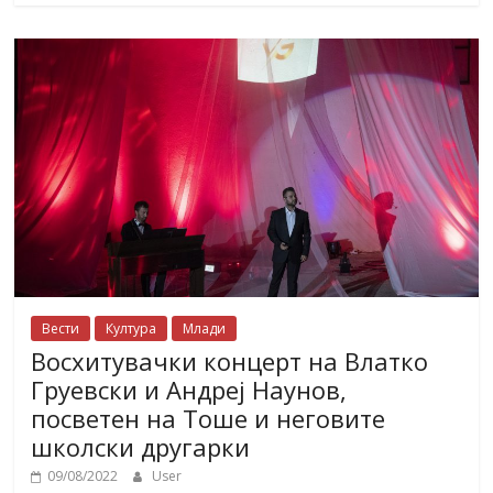
Вести
Култура
Млади
Восхитувачки концерт на Влатко
Груевски и Андреј Наунов,
посветен на Тоше и неговите
школски другарки
09/08/2022
User