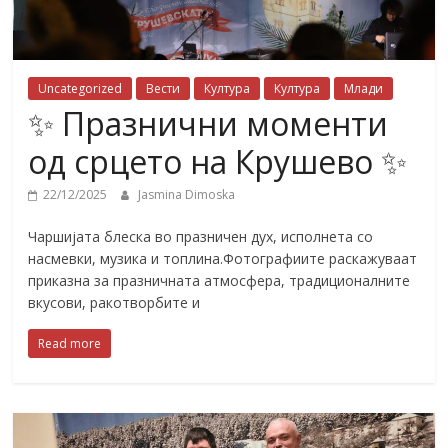
Uncategorized
Вести
Култура
Култура
Млади
✨ Празнични моменти
од срцето на Крушево ✨
22/12/2025
Jasmina Dimoska
Чаршијата блеска во празничен дух, исполнета со
насмевки, музика и топлина.Фотографиите раскажуваат
приказна за празничната атмосфера, традиционалните
вкусови, ракотворбите и
Read more