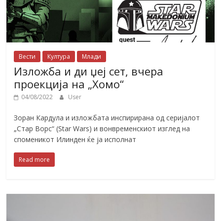
Вести
Култура
Млади
Изложба и ди џеј сет, вчера
проекција на „Хомо“
04/08/2022
User
Зоран Кардула и изложбата инспирирана од серијалот
„Стар Ворс“ (Star Wars) и вонвременскиот изглед на
споменикот Илинден ќе ја исполнат
Read more