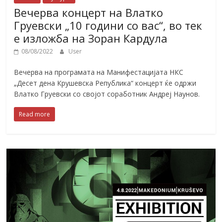
Вечерва концерт на Влатко
Груевски „10 години со вас“, во тек
е изложба на Зоран Кардула
08/08/2022
User
Вечерва на програмата на Манифестацијата НКС
„Десет дена Крушевска Република“ концерт ќе одржи
Влатко Груевски со својот соработник Андреј Наунов.
Read more