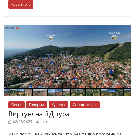
Read more
Вести
Галерии
Култура
Соопштенија
Виртуелна 3Д тура
08/08/2023
User
Како помош на бизнисите што беа тешко погодени од