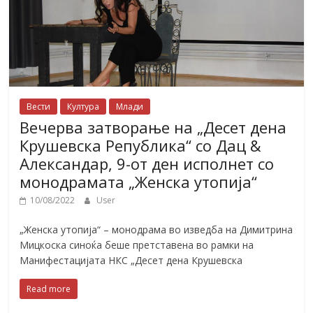
Вести
Култура
Млади
Вечерва затворање на „Десет дена
Крушевска Република“ со Дац &
Александар, 9-от ден исполнет со
монодрамата „Женска утопија“
10/08/2022
User
„Женска утопија“ – монодрама во изведба на Димитрина
Мицкоска синоќа беше претставена во рамки на
Манифестацијата НКС „Десет дена Крушевска
Read more