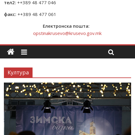
тел2:
++389 48 477 046
факс:
++389 48 477 061
Електронска пошта:
opstinakrusevo@krusevo.gov.mk
Култура