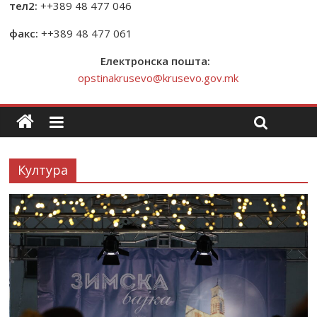
тел2:
++389 48 477 046
факс:
++389 48 477 061
Електронска пошта:
opstinakrusevo@krusevo.gov.mk
Култура