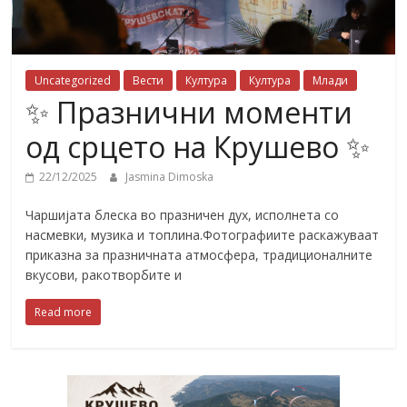
Uncategorized
Вести
Култура
Култура
Млади
✨ Празнични моменти
од срцето на Крушево ✨
22/12/2025
Jasmina Dimoska
Чаршијата блеска во празничен дух, исполнета со
насмевки, музика и топлина.Фотографиите раскажуваат
приказна за празничната атмосфера, традиционалните
вкусови, ракотворбите и
Read more