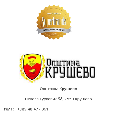
Општина Крушево
Никола Ѓурковиќ бб, 7550 Крушево
тел1:
++389 48 477 061