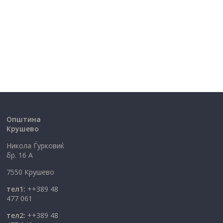
Општина
Крушево
Никола Ѓурковиќ
бр. 16 А
7550 Крушево
тел1:
++389 48
477 061
тел2:
++389 48