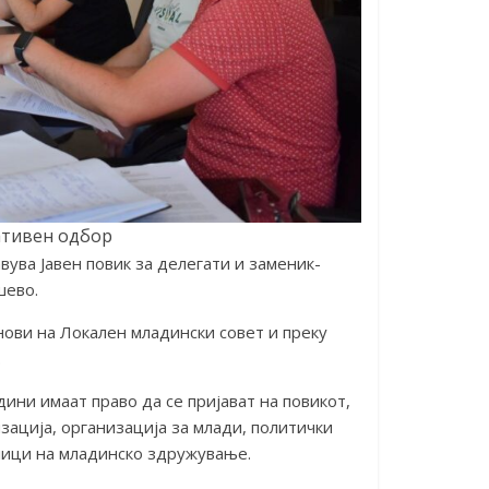
ативен одбор
ва Јавен повик за делегати и заменик-
шево.
нови на Локален младински совет и преку
.
ини имаат право да се пријават на повикот,
ација, организација за млади, политички
лици на младинско здружување.