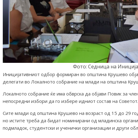
Фото: Седница на Инициј
Иницијативниот одбор формиран во општина Крушево објаву
делегати во Локалното собрание на млади на општина Кру
Локалното собрание ќе има обврска да објави Повик за чле
непосредни избори да го избере идниот состав на Советот
Сите млади од општина Крушево на возраст од 15 до 29 год
но истите треба да бидат номинирани од младинска организ
подмладок, студентски и ученички организации и други об