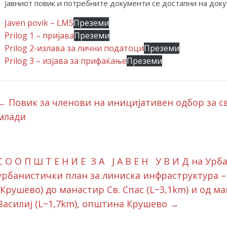
Јавниот повик и потребните документи се достапни на док
Javen povik – LMS
Преземи
Prilog 1 – пријава
Преземи
Prilog 2-излава за лични податоци
Преземи
Prilog 3 – изјава за прифаќање
Преземи
←
Повик за членови на иницијативен одбор за с
млади
С О О П Ш Т Е Н И Е З А Ј А В Е Н У В И Д на Ур
урбанистички план за линиска инфраструктура – 
(Крушево) до манастир Св. Спас (L~3,1km) и од ма
Василиј (L~1,7km), општина Крушево
→