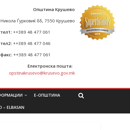
Општина Крушево
Никола Ѓурковиќ бб, 7550 Крушево
тел1:
++389 48 477 061
тел2:
++389 48 477 046
факс:
++389 48 477 061
Електронска пошта:
opstinakrusevo@krusevo.gov.mk
НФОРМАЦИИ
Е-ОПШТИНА
O – ELBASAN