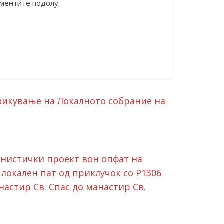
ументите подолу.
викување на Локалното собрание на
банистички проект вон опфат на
локален пат од приклучок со Р1306
настир Св. Спас до манастир Св.