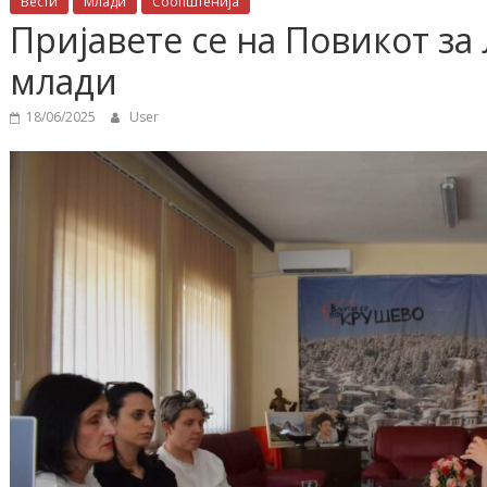
Вести
Млади
Соопштенија
Пријавете се на Повикот за
млади
18/06/2025
User