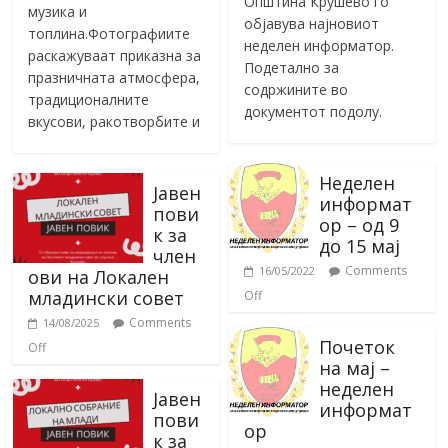
Општина Крушево го
музика и
објавува најновиот
топлина.Фотографиите
неделен информатор.
раскажуваат приказна за
Подетално за
празничната атмосфера,
содржините во
традиционалните
документот подолу.
вкусови, ракотворбите и
Неделен
Јавен
информат
пови
ор – од 9
к за
до 15 мај
член
Comments
16/05/2022
ови на Локален
младински совет
Off
Comments
14/08/2025
Почеток
Off
на мај –
неделен
Јавен
информат
пови
ор
к за