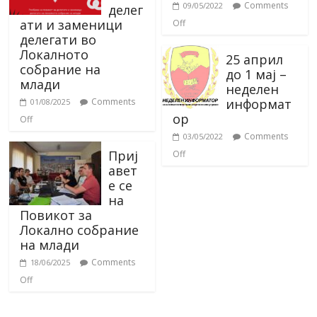
Comments
09/05/2022
делег
ати и заменици
Off
делегати во
Локалното
25 април
собрание на
до 1 мај –
млади
неделен
информат
Comments
01/08/2025
ор
Off
Comments
03/05/2022
Приј
Off
авет
е се
на
Повикот за
Локално собрание
на млади
Comments
18/06/2025
Off