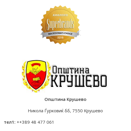
Општина Крушево
Никола Ѓурковиќ бб, 7550 Крушево
тел1:
++389 48 477 061