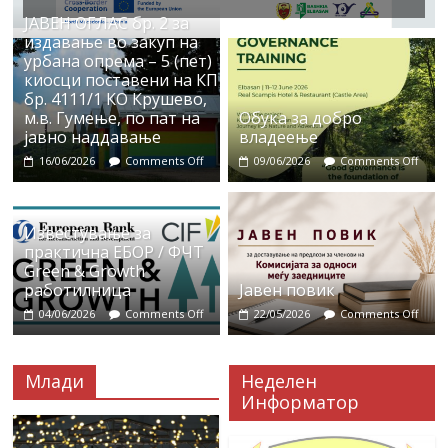
ЈАВЕН ОГЛАС бр. 2 за
издавање во закуп на
урбана опрема – 5 (пет)
киосци поставени на КП
бр. 4111/1 КО Крушево,
м.в. Гумење, по пат на
Обука за добро
јавно наддавање
владеење
16/06/2026
Comments Off
09/06/2026
Comments Off
Известување за
практична ЕБОР / ФЧТ
Green & Growth
работилница
Јавен повик
04/06/2026
Comments Off
22/05/2026
Comments Off
Млади
Неделен
Информатор