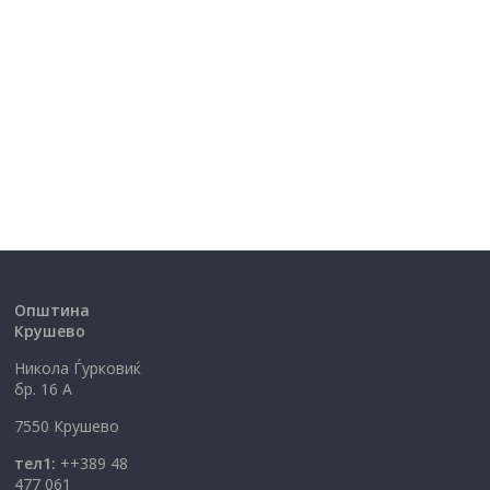
Општина
Крушево
Никола Ѓурковиќ
бр. 16 А
7550 Крушево
тел1:
++389 48
477 061