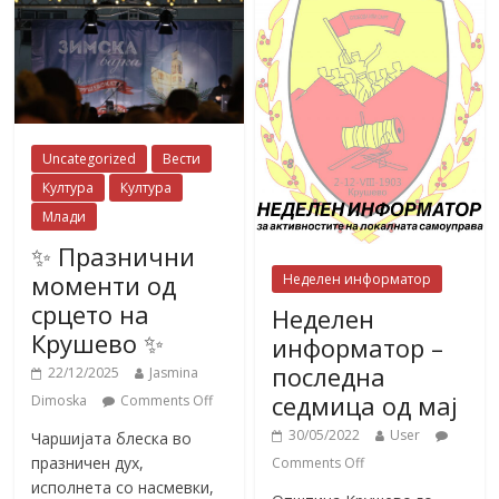
Uncategorized
Вести
Култура
Култура
Млади
✨ Празнични
моменти од
Неделен информатор
срцето на
Неделен
Крушево ✨
информатор –
последна
22/12/2025
Jasmina
седмица од мај
Dimoska
Comments Off
30/05/2022
User
Чаршијата блеска во
празничен дух,
Comments Off
исполнета со насмевки,