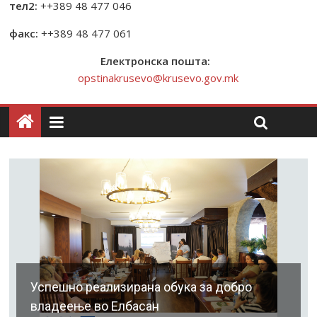
тел2:
++389 48 477 046
факс:
++389 48 477 061
Електронска пошта:
opstinakrusevo@krusevo.gov.mk
Успешно реализирана обука за добро
владеење во Елбасан