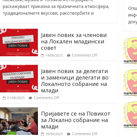
раскажуваат приказна за празничната атмосфера,
Опш
традиционалните вкусови, ракотворбите и
инф
док
Јавен повик за членови
на Локален младински
совет
Comments Off
14/08/2025
Јавен повик за делегати
и заменици делегати во
Локалното собрание на
млади
Comments Off
01/08/2025
Пријавете се на Повикот
за Локално собрание на
млади
Comments Off
18/06/2025