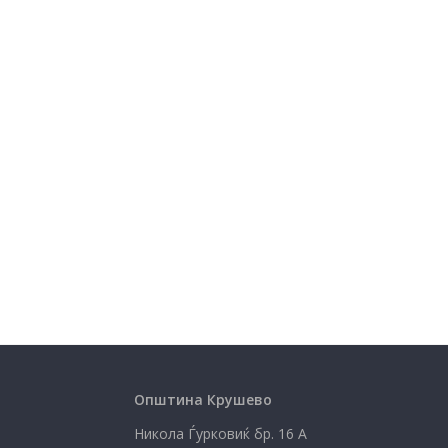
Општина Крушево
Никола Ѓурковиќ бр. 16 А