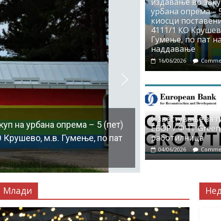
издавање во заку
урбана опрема – 5
киосци поставени
4111/1 КО Крушево
Гумење, по пат на
наддавање
16/06/2026
Commen
Известување за 
уп на урбана опрема – 5 (пет)
ЕБОР / ФЧТ Green
работилница
 Крушево, м.в. Гумење, по пат
04/06/2026
Commen
Млади
Не