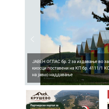
ЈАВЕН ОГЛАС бр. 2 за издавање во зак
киосци поставени на КП бр. 4111/1 КО
на јавно наддавање