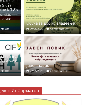
п на
 (пет)
 на КП бр.
, м.в.
 јавно
Обука за добро владеење
ts Off
09/06/2026
Comments Off
практична
 & Growth
Јавен повик
ts Off
22/05/2026
Comments Off
делен Информатор