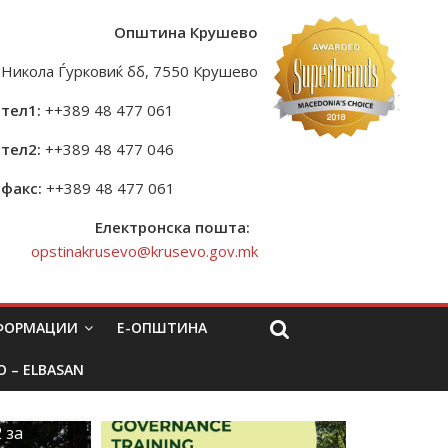
Општина Крушево
Никола Ѓурковиќ бб, 7550 Крушево
тел1:
++389 48 477 061
тел2:
++389 48 477 046
факс:
++389 48 477 061
Електронска пошта:
opstinakrusevo@krusevo.gov.mk
НФОРМАЦИИ
Е-ОПШТИНА
O – ELBASAN
 за