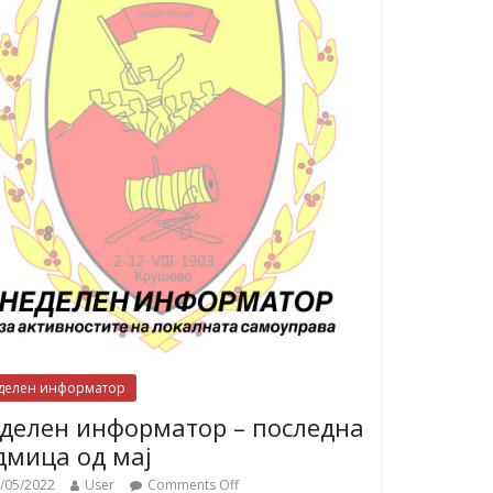
делен информатор
делен информатор – последна
дмица од мај
/05/2022
User
Comments Off