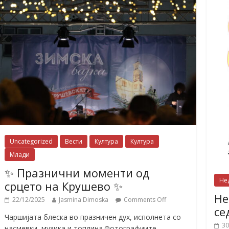
Uncategorized
Вести
Култура
Култура
Млади
✨ Празнични моменти од
Не
срцето на Крушево ✨
Не
22/12/2025
Jasmina Dimoska
Comments Off
се
Чаршијата блеска во празничен дух, исполнета со
30
насмевки, музика и топлина.Фотографиите