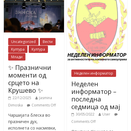
Uncategorized
Вести
Култура
Култура
Млади
✨ Празнични
моменти од
Неделен информатор
срцето на
Неделен
Крушево ✨
информатор –
последна
22/12/2025
Jasmina
седмица од мај
Dimoska
Comments Off
30/05/2022
User
Чаршијата блеска во
празничен дух,
Comments Off
исполнета со насмевки,