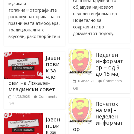
Општина Крушево го
музика и
објавува најновиот
топлина.Фотографиите
неделен информатор.
раскажуваат приказна за
Подетално за
празничната атмосфера,
содржините во
традиционалните
документот подолу.
вкусови, ракотворбите и
Неделен
Јавен
информат
пови
ор – од 9
к за
до 15 мај
член
Comments
16/05/2022
ови на Локален
младински совет
Off
Comments
14/08/2025
Почеток
Off
на мај –
неделен
Јавен
информат
пови
ор
к за