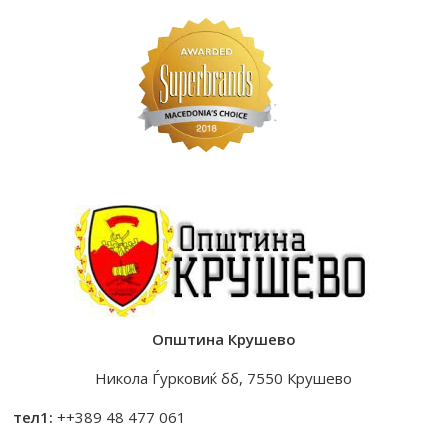
Општина Крушево
Никола Ѓурковиќ бб, 7550 Крушево
тел1:
++389 48 477 061