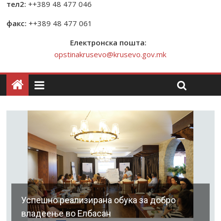
тел2:
++389 48 477 046
факс:
++389 48 477 061
Електронска пошта:
opstinakrusevo@krusevo.gov.mk
Успешно реализирана обука за добро
владеење во Елбасан