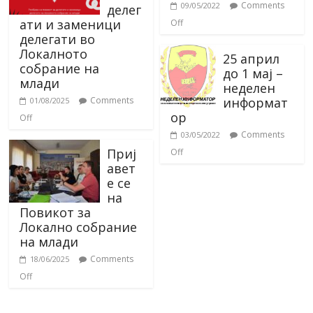
Comments
09/05/2022
делег
ати и заменици
Off
делегати во
Локалното
25 април
собрание на
до 1 мај –
млади
неделен
информат
Comments
01/08/2025
ор
Off
Comments
03/05/2022
Приј
Off
авет
е се
на
Повикот за
Локално собрание
на млади
Comments
18/06/2025
Off