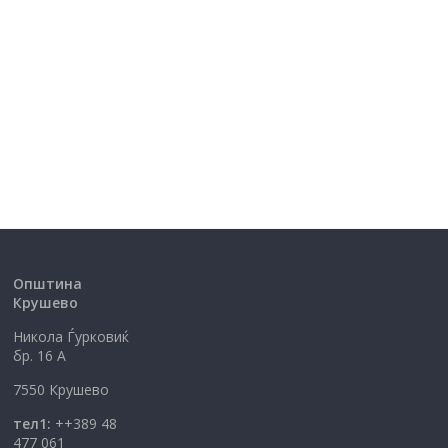
Општина
Крушево
Никола Ѓурковиќ
бр. 16 А
7550 Крушево
тел1:
++389 48
477 061