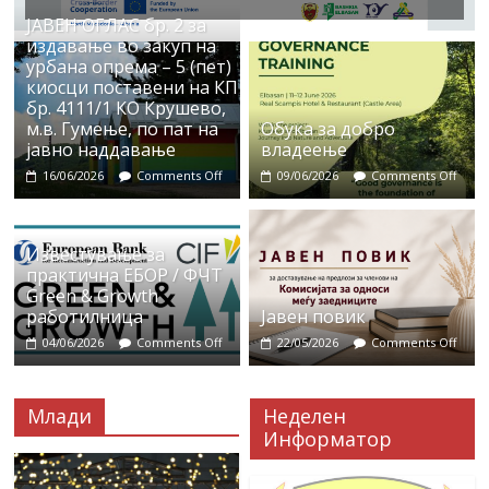
ЈАВЕН ОГЛАС бр. 2 за
издавање во закуп на
урбана опрема – 5 (пет)
киосци поставени на КП
бр. 4111/1 КО Крушево,
м.в. Гумење, по пат на
Обука за добро
јавно наддавање
владеење
16/06/2026
Comments Off
09/06/2026
Comments Off
Известување за
практична ЕБОР / ФЧТ
Green & Growth
работилница
Јавен повик
04/06/2026
Comments Off
22/05/2026
Comments Off
Млади
Неделен
Информатор