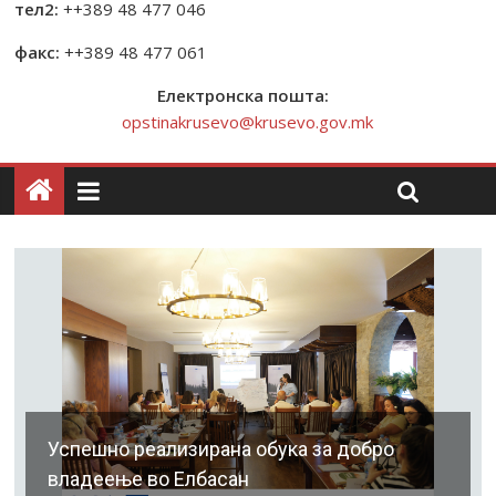
тел2:
++389 48 477 046
факс:
++389 48 477 061
Електронска пошта:
opstinakrusevo@krusevo.gov.mk
Успешно реализирана обука за добро
владеење во Елбасан