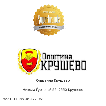
Општина Крушево
Никола Ѓурковиќ бб, 7550 Крушево
тел1:
++389 48 477 061