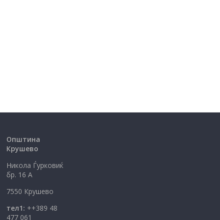
Општина
Крушево
Никола Ѓурковиќ
бр. 16 А
7550 Крушево
тел1:
++389 48
477 061