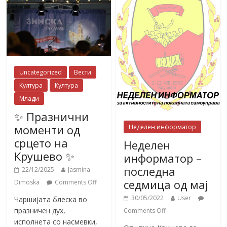
Uncategorized
Вести
Култура
Култура
Млади
✨ Празнични
моменти од
Неделен информатор
срцето на
Неделен
Крушево ✨
информатор –
последна
22/12/2025
Jasmina
седмица од мај
Dimoska
Comments Off
30/05/2022
User
Чаршијата блеска во
празничен дух,
Comments Off
исполнета со насмевки,