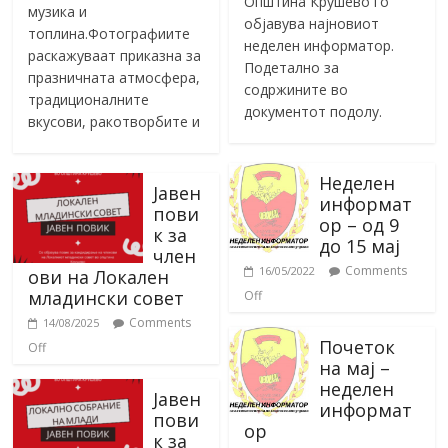
Општина Крушево го
музика и
објавува најновиот
топлина.Фотографиите
неделен информатор.
раскажуваат приказна за
Подетално за
празничната атмосфера,
содржините во
традиционалните
документот подолу.
вкусови, ракотворбите и
Неделен
Јавен
информат
пови
ор – од 9
к за
до 15 мај
член
Comments
16/05/2022
ови на Локален
младински совет
Off
Comments
14/08/2025
Почеток
Off
на мај –
неделен
Јавен
информат
пови
ор
к за