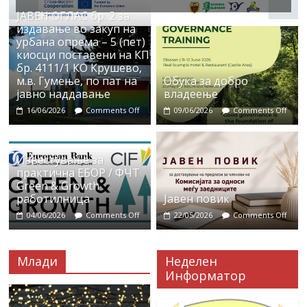
ЈАВЕН ОГЛАС бр. 2 за
издавање во закуп на
урбана опрема – 5 (пет)
киосци поставени на КП
бр. 4111/1 КО Крушево,
м.в. Гумење, по пат на
Обука за добро
јавно наддавање
владеење
16/06/2026
Comments Off
09/06/2026
Comments Off
Известување за
практична ЕБОР / ФЧТ
Green & Growth
работилница
Јавен повик
04/06/2026
Comments Off
22/05/2026
Comments Off
Млади
Неделен
Информатор