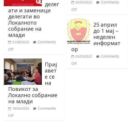
Comments
09/05/2022
делег
ати и заменици
Off
делегати во
Локалното
25 април
собрание на
до 1 мај –
млади
неделен
информат
Comments
01/08/2025
ор
Off
Comments
03/05/2022
Приј
Off
авет
е се
на
Повикот за
Локално собрание
на млади
Comments
18/06/2025
Off