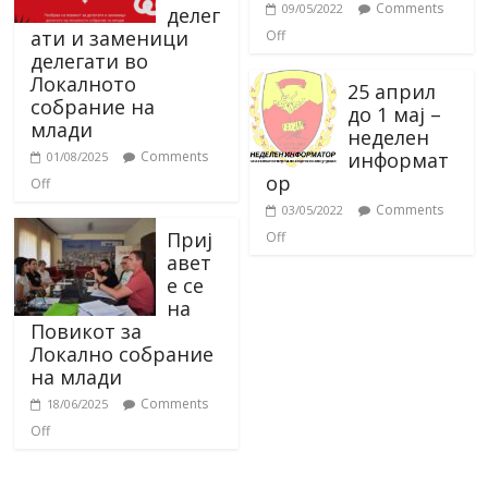
Comments
09/05/2022
делег
ати и заменици
Off
делегати во
Локалното
25 април
собрание на
до 1 мај –
млади
неделен
информат
Comments
01/08/2025
ор
Off
Comments
03/05/2022
Приј
Off
авет
е се
на
Повикот за
Локално собрание
на млади
Comments
18/06/2025
Off