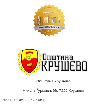
Општина Крушево
Никола Ѓурковиќ бб, 7550 Крушево
тел1:
++389 48 477 061