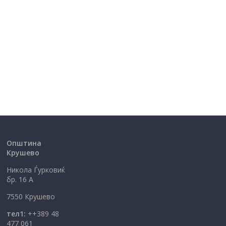
Општина
Крушево
Никола Ѓурковиќ
бр. 16 А
7550 Крушево
тел1:
++389 48
477 061