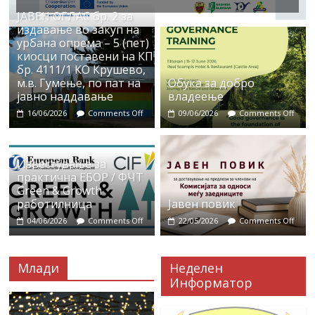
ЈАВЕН ОГЛАС бр. 2 за
издавање во закуп на
урбана опрема – 5 (пет)
киосци поставени на КП
бр. 4111/1 КО Крушево,
м.в. Гумење, по пат на
Обука за добро
јавно наддавање
владеење
16/06/2026
Comments Off
09/06/2026
Comments Off
Известување за
практична ЕБОР / ФЧТ
Green & Growth
работилница
Јавен повик
04/06/2026
Comments Off
22/05/2026
Comments Off
Млади
Неделен
Информатор