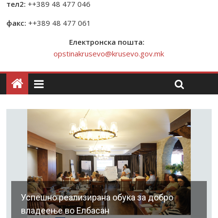
тел2:
++389 48 477 046
факс:
++389 48 477 061
Електронска пошта:
opstinakrusevo@krusevo.gov.mk
Успешно реализирана обука за добро
владеење во Елбасан