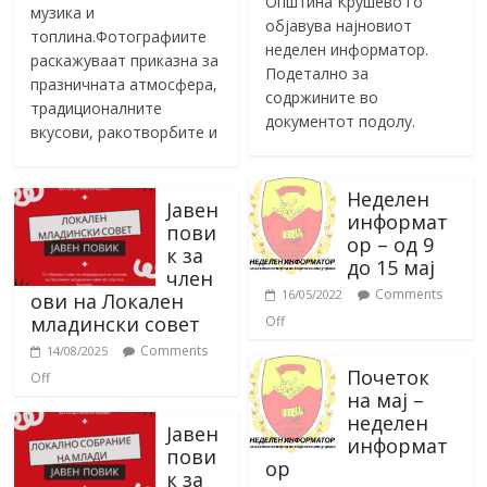
Општина Крушево го
музика и
објавува најновиот
топлина.Фотографиите
неделен информатор.
раскажуваат приказна за
Подетално за
празничната атмосфера,
содржините во
традиционалните
документот подолу.
вкусови, ракотворбите и
Неделен
Јавен
информат
пови
ор – од 9
к за
до 15 мај
член
Comments
16/05/2022
ови на Локален
младински совет
Off
Comments
14/08/2025
Почеток
Off
на мај –
неделен
Јавен
информат
пови
ор
к за