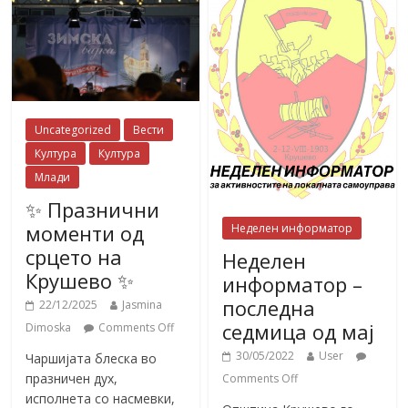
Uncategorized
Вести
Култура
Култура
Млади
✨ Празнични
моменти од
Неделен информатор
срцето на
Неделен
Крушево ✨
информатор –
последна
22/12/2025
Jasmina
седмица од мај
Dimoska
Comments Off
30/05/2022
User
Чаршијата блеска во
празничен дух,
Comments Off
исполнета со насмевки,