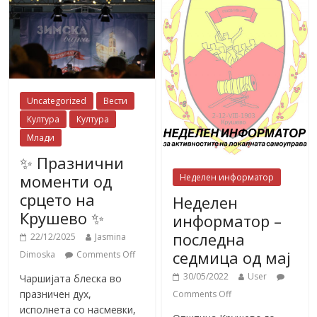
Uncategorized
Вести
Култура
Култура
Млади
✨ Празнични
моменти од
Неделен информатор
срцето на
Неделен
Крушево ✨
информатор –
последна
22/12/2025
Jasmina
седмица од мај
Dimoska
Comments Off
30/05/2022
User
Чаршијата блеска во
празничен дух,
Comments Off
исполнета со насмевки,