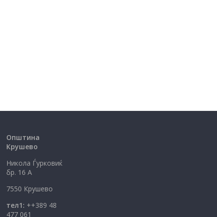
Општина
Крушево
Никола Ѓурковиќ
бр. 16 А
7550 Крушево
тел1:
++389 48
477 061