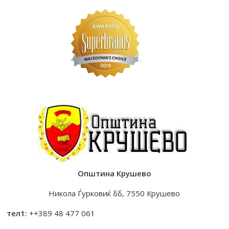
Општина Крушево
Никола Ѓурковиќ бб, 7550 Крушево
тел1:
++389 48 477 061