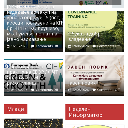
ЈАВЕН ОГЛАС бр. 2 за
издавање во закуп на
урбана опрема – 5 (пет)
киосци поставени на КП
бр. 4111/1 КО Крушево,
м.в. Гумење, по пат на
Обука за добро
јавно наддавање
владеење
16/06/2026
Comments Off
09/06/2026
Comments Off
Известување за
практична ЕБОР / ФЧТ
Green & Growth
работилница
Јавен повик
04/06/2026
Comments Off
22/05/2026
Comments Off
Млади
Неделен
Информатор