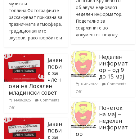
Општина Крушево го
музика и
објавува најновиот
топлина.Фотографиите
неделен информатор.
раскажуваат приказна за
Подетално за
празничната атмосфера,
содржините во
традиционалните
документот подолу.
вкусови, ракотворбите и
Неделен
Јавен
информат
пови
ор – од 9
к за
до 15 мај
член
Comments
16/05/2022
ови на Локален
младински совет
Off
Comments
14/08/2025
Почеток
Off
на мај –
неделен
Јавен
информат
пови
ор
к за