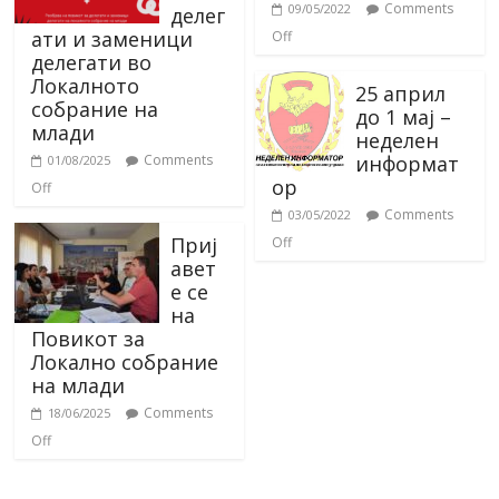
Comments
09/05/2022
делег
ати и заменици
Off
делегати во
Локалното
25 април
собрание на
до 1 мај –
млади
неделен
информат
Comments
01/08/2025
ор
Off
Comments
03/05/2022
Приј
Off
авет
е се
на
Повикот за
Локално собрание
на млади
Comments
18/06/2025
Off