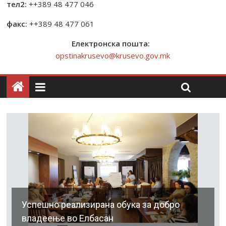
тел2:
++389 48 477 046
факс:
++389 48 477 061
Електронска пошта:
opstinakrusevo@krusevo.gov.mk
Успешно реализирана обука за добро
владеење во Елбасан