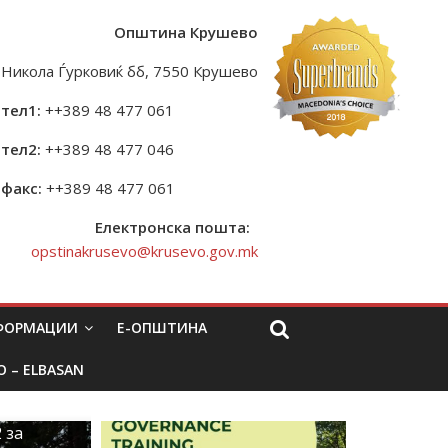
Општина Крушево
Никола Ѓурковиќ бб, 7550 Крушево
тел1:
++389 48 477 061
тел2:
++389 48 477 046
факс:
++389 48 477 061
Електронска пошта:
opstinakrusevo@krusevo.gov.mk
НФОРМАЦИИ
Е-ОПШТИНА
O – ELBASAN
 за