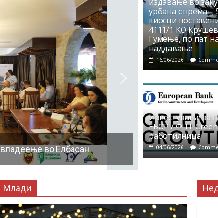
издавање во заку
урбана опрема – 5
киосци поставени
4111/1 КО Крушево
Гумење, по пат на
наддавање
16/06/2026
Commen
Известување за 
ЕБОР / ФЧТ Green
работилница
04/06/2026
Commen
 владеење во Елбасан
Млади
Не