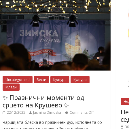
Uncategorized
Вести
Култура
Култура
Млади
✨ Празнични моменти од
Не
срцето на Крушево ✨
Не
22/12/2025
Jasmina Dimoska
Comments Off
се
Чаршијата блеска во празничен дух, исполнета со
30
насмевки, музика и топлина.Фотографиите