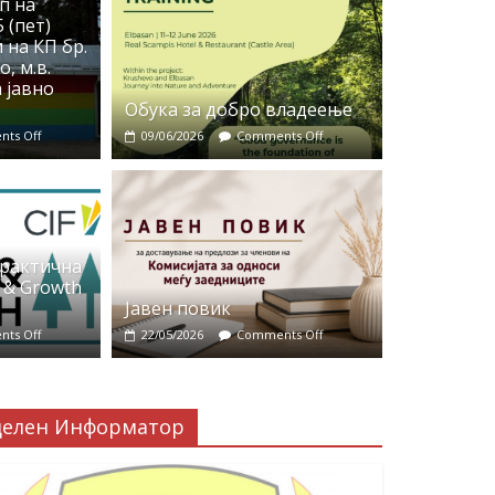
п на
 (пет)
 на КП бр.
, м.в.
 јавно
Обука за добро владеење
ts Off
09/06/2026
Comments Off
практична
 & Growth
Јавен повик
ts Off
22/05/2026
Comments Off
делен Информатор