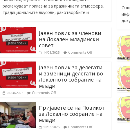
раскажуваат приказна за празничната атмосфера,
Опш
традиционалните вкусови, ракотворбите и
инф
док
Јавен повик за членови
на Локален младински
совет
Comments Off
14/08/2025
Јавен повик за делегати
и заменици делегати во
Локалното собрание на
млади
Comments Off
01/08/2025
Пријавете се на Повикот
за Локално собрание на
млади
Comments Off
18/06/2025