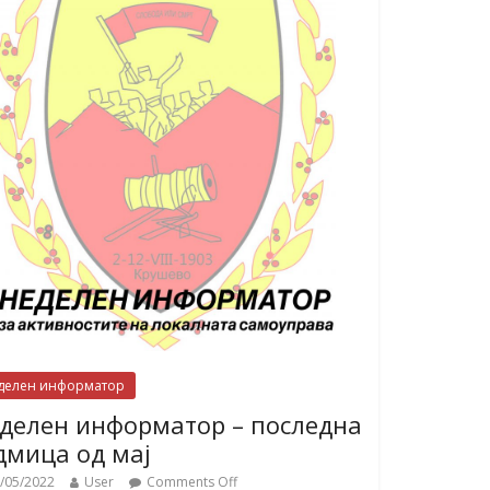
делен информатор
делен информатор – последна
дмица од мај
/05/2022
User
Comments Off