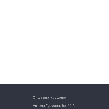
Општина Крушево
Никола Ѓурковиќ бр. 16 А