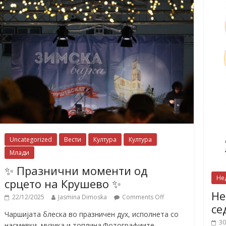
Uncategorized
Вести
Култура
Култура
Млади
✨ Празнични моменти од
Не
срцето на Крушево ✨
Не
22/12/2025
Jasmina Dimoska
Comments Off
се
Чаршијата блеска во празничен дух, исполнета со
30
насмевки, музика и топлина.Фотографиите