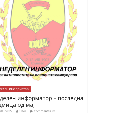
делен информатор
делен информатор – последна
дмица од мај
/05/2022
User
Comments Off