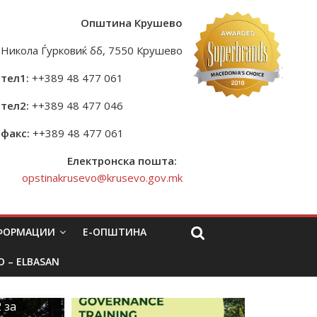
Општина Крушево
Никола Ѓурковиќ бб, 7550 Крушево
тел1:
++389 48 477 061
тел2:
++389 48 477 046
факс:
++389 48 477 061
Електронска пошта:
opstinakrusevo@krusevo.gov.mk
НФОРМАЦИИ
Е-ОПШТИНА
O – ELBASAN
 за