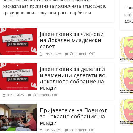
раскажуваат приказна за празничната атмосфера,
Опш
традиционалните вкусови, ракотворбите и
инф
док
Јавен повик за членови
на Локален младински
совет
Comments Off
14/08/2025
Јавен повик за делегати
и заменици делегати во
Локалното собрание на
млади
Comments Off
01/08/2025
Пријавете се на Повикот
за Локално собрание на
млади
Comments Off
18/06/2025