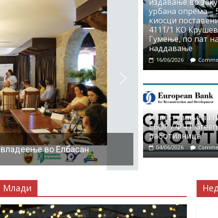
издавање во заку
урбана опрема – 5
киосци поставени
4111/1 КО Крушево
Гумење, по пат на
наддавање
16/06/2026
Commen
Известување за 
ЕБОР / ФЧТ Green
работилница
04/06/2026
Commen
 владеење во Елбасан
Млади
Не