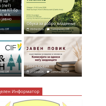
п на
 (пет)
 на КП бр.
, м.в.
 јавно
Обука за добро владеење
ts Off
09/06/2026
Comments Off
практична
 & Growth
Јавен повик
ts Off
22/05/2026
Comments Off
делен Информатор