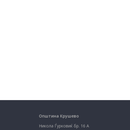
Општина Крушево
Никола Ѓурковиќ бр. 16 А