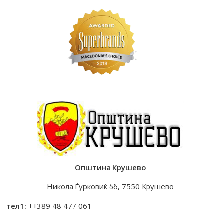
Општина Крушево
Никола Ѓурковиќ бб, 7550 Крушево
тел1:
++389 48 477 061