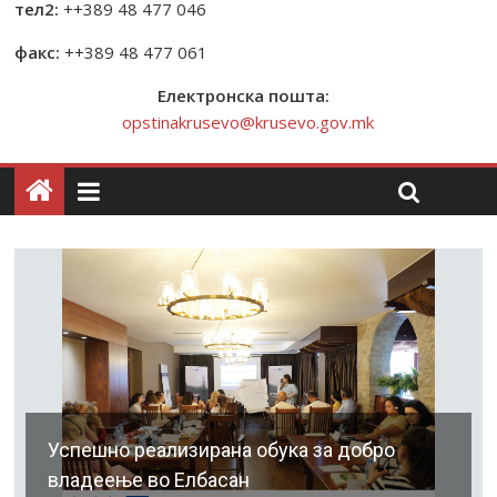
тел2:
++389 48 477 046
факс:
++389 48 477 061
Електронска пошта:
opstinakrusevo@krusevo.gov.mk
Успешно реализирана обука за добро
владеење во Елбасан