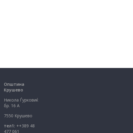
Општина
Крушево
Никола Ѓурковиќ
бр. 16 А
7550 Крушево
тел1:
++389 48
477 061