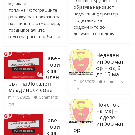
Општина Крушево го
музика и
објавува најновиот
топлина.Фотографиите
неделен информатор.
раскажуваат приказна за
Подетално за
празничната атмосфера,
содржините во
традиционалните
документот подолу.
вкусови, ракотворбите и
Неделен
Јавен
информат
пови
ор – од 9
к за
до 15 мај
член
Comments
16/05/2022
ови на Локален
младински совет
Off
Comments
14/08/2025
Почеток
Off
на мај –
неделен
Јавен
информат
пови
ор
к за