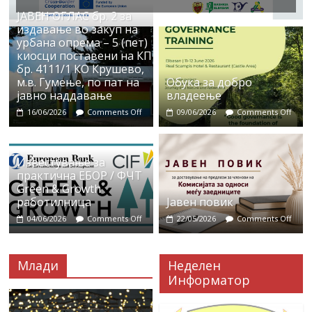
ЈАВЕН ОГЛАС бр. 2 за
издавање во закуп на
урбана опрема – 5 (пет)
киосци поставени на КП
бр. 4111/1 КО Крушево,
м.в. Гумење, по пат на
Обука за добро
јавно наддавање
владеење
16/06/2026
Comments Off
09/06/2026
Comments Off
Известување за
практична ЕБОР / ФЧТ
Green & Growth
работилница
Јавен повик
04/06/2026
Comments Off
22/05/2026
Comments Off
Млади
Неделен
Информатор