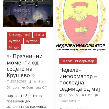
Uncategorized
Вести
Култура
Култура
Млади
✨ Празнични
моменти од
Неделен информатор
срцето на
Неделен
Крушево ✨
информатор –
последна
22/12/2025
Jasmina
седмица од мај
Dimoska
Comments Off
30/05/2022
User
Чаршијата блеска во
празничен дух,
Comments Off
исполнета со насмевки,