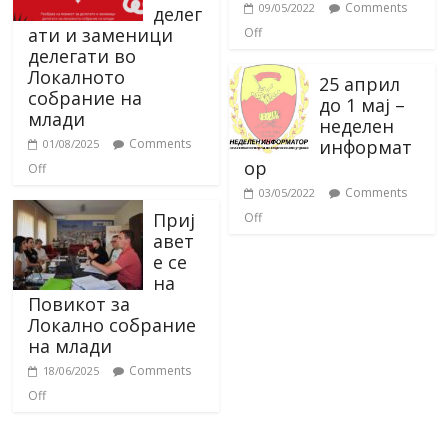
Comments
09/05/2022
делег
ати и заменици
Off
делегати во
Локалното
25 април
собрание на
до 1 мај –
млади
неделен
информат
Comments
01/08/2025
ор
Off
Comments
03/05/2022
Приј
Off
авет
е се
на
Повикот за
Локално собрание
на млади
Comments
18/06/2025
Off