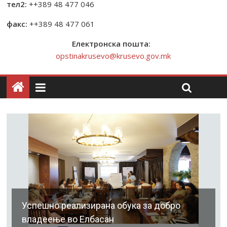
тел2:
++389 48 477 046
факс:
++389 48 477 061
Електронска пошта:
opstinakrusevo@krusevo.gov.mk
Успешно реализирана обука за добро
владеење во Елбасан