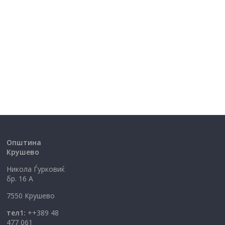
Општина
Крушево
Никола Ѓурковиќ
бр. 16 А
7550 Крушево
тел1:
++389 48
477 061