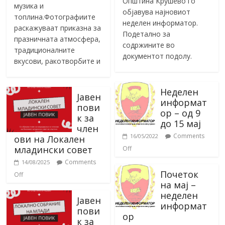
Општина Крушево го
музика и
објавува најновиот
топлина.Фотографиите
неделен информатор.
раскажуваат приказна за
Подетално за
празничната атмосфера,
содржините во
традиционалните
документот подолу.
вкусови, ракотворбите и
Неделен
Јавен
информат
пови
ор – од 9
к за
до 15 мај
член
Comments
16/05/2022
ови на Локален
младински совет
Off
Comments
14/08/2025
Почеток
Off
на мај –
неделен
Јавен
информат
пови
ор
к за