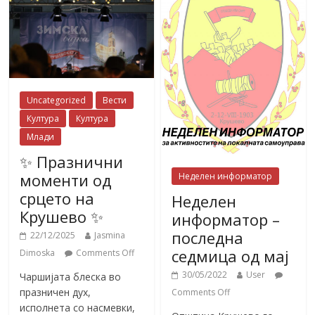
Uncategorized
Вести
Култура
Култура
Млади
✨ Празнични
моменти од
Неделен информатор
срцето на
Неделен
Крушево ✨
информатор –
последна
22/12/2025
Jasmina
седмица од мај
Dimoska
Comments Off
30/05/2022
User
Чаршијата блеска во
празничен дух,
Comments Off
исполнета со насмевки,