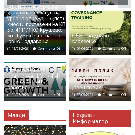
ЈАВЕН ОГЛАС бр. 2 за
издавање во закуп на
урбана опрема – 5 (пет)
киосци поставени на КП
бр. 4111/1 КО Крушево,
м.в. Гумење, по пат на
Обука за добро
јавно наддавање
владеење
16/06/2026
Comments Off
09/06/2026
Comments Off
Известување за
практична ЕБОР / ФЧТ
Green & Growth
работилница
Јавен повик
04/06/2026
Comments Off
22/05/2026
Comments Off
Млади
Неделен
Информатор