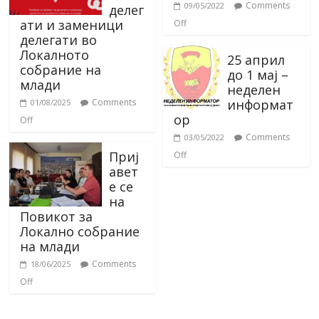
Comments
09/05/2022
делег
ати и заменици
Off
делегати во
Локалното
25 април
собрание на
до 1 мај –
млади
неделен
информат
Comments
01/08/2025
ор
Off
Comments
03/05/2022
Приј
Off
авет
е се
на
Повикот за
Локално собрание
на млади
Comments
18/06/2025
Off