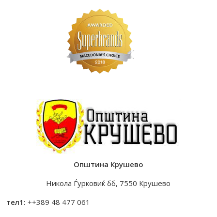
Општина Крушево
Никола Ѓурковиќ бб, 7550 Крушево
тел1:
++389 48 477 061