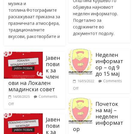
Општина Крушево го
музика и
објавува најновиот
топлина.Фотографиите
неделен информатор.
раскажуваат приказна за
Подетално за
празничната атмосфера,
содржините во
традиционалните
документот подолу.
вкусови, ракотворбите и
Неделен
Јавен
информат
пови
ор – од 9
к за
до 15 мај
член
Comments
16/05/2022
ови на Локален
младински совет
Off
Comments
14/08/2025
Почеток
Off
на мај –
неделен
Јавен
информат
пови
ор
к за