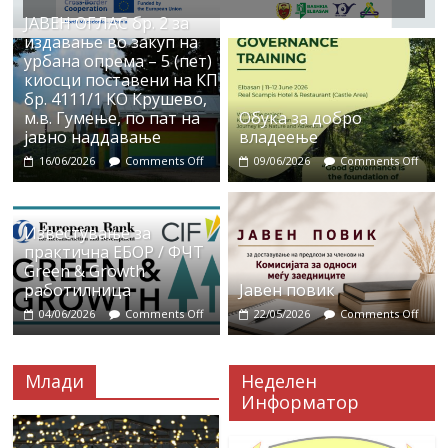
ЈАВЕН ОГЛАС бр. 2 за
издавање во закуп на
урбана опрема – 5 (пет)
киосци поставени на КП
бр. 4111/1 КО Крушево,
м.в. Гумење, по пат на
Обука за добро
јавно наддавање
владеење
16/06/2026
Comments Off
09/06/2026
Comments Off
Известување за
практична ЕБОР / ФЧТ
Green & Growth
работилница
Јавен повик
04/06/2026
Comments Off
22/05/2026
Comments Off
Млади
Неделен
Информатор