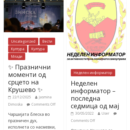
Uncategorized
Вести
Култура
Култура
Млади
✨ Празнични
моменти од
Неделен информатор
срцето на
Неделен
Крушево ✨
информатор –
последна
22/12/2025
Jasmina
седмица од мај
Dimoska
Comments Off
30/05/2022
User
Чаршијата блеска во
празничен дух,
Comments Off
исполнета со насмевки,