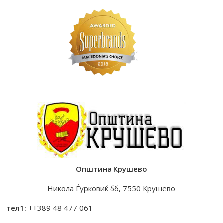
Општина Крушево
Никола Ѓурковиќ бб, 7550 Крушево
тел1:
++389 48 477 061