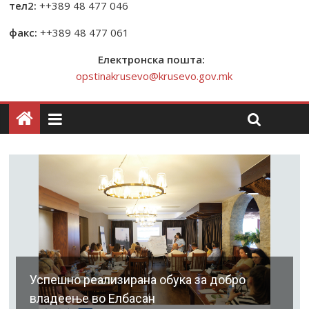
тел2:
++389 48 477 046
факс:
++389 48 477 061
Електронска пошта:
opstinakrusevo@krusevo.gov.mk
Успешно реализирана обука за добро
владеење во Елбасан