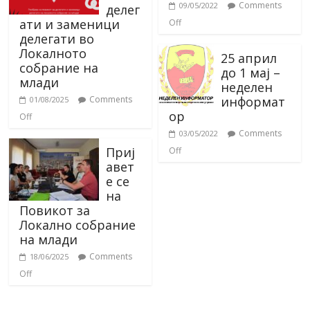
Comments
09/05/2022
делег
ати и заменици
Off
делегати во
Локалното
25 април
собрание на
до 1 мај –
млади
неделен
информат
Comments
01/08/2025
ор
Off
Comments
03/05/2022
Приј
Off
авет
е се
на
Повикот за
Локално собрание
на млади
Comments
18/06/2025
Off