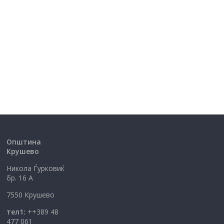
Општина
Крушево
Никола Ѓурковиќ
бр. 16 А
7550 Крушево
тел1:
++389 48
477 061