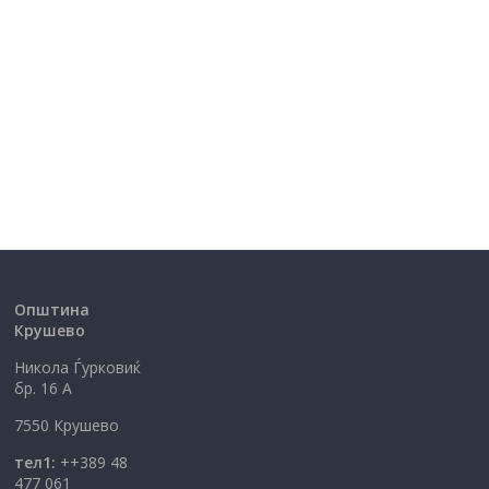
Општина
Крушево
Никола Ѓурковиќ
бр. 16 А
7550 Крушево
тел1:
++389 48
477 061