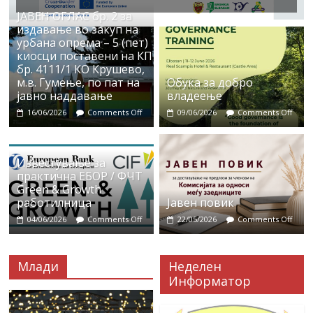
ЈАВЕН ОГЛАС бр. 2 за
издавање во закуп на
урбана опрема – 5 (пет)
киосци поставени на КП
бр. 4111/1 КО Крушево,
м.в. Гумење, по пат на
Обука за добро
јавно наддавање
владеење
16/06/2026
Comments Off
09/06/2026
Comments Off
Известување за
практична ЕБОР / ФЧТ
Green & Growth
работилница
Јавен повик
04/06/2026
Comments Off
22/05/2026
Comments Off
Млади
Неделен
Информатор