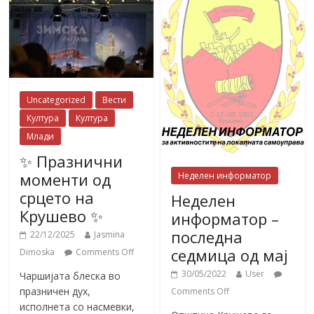
Uncategorized
Вести
Култура
Култура
Млади
✨ Празнични
моменти од
Неделен информатор
срцето на
Неделен
Крушево ✨
информатор –
последна
22/12/2025
Jasmina
седмица од мај
Dimoska
Comments Off
30/05/2022
User
Чаршијата блеска во
празничен дух,
Comments Off
исполнета со насмевки,