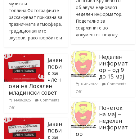
Општина Крушево го
музика и
објавува најновиот
топлина.Фотографиите
неделен информатор.
раскажуваат приказна за
Подетално за
празничната атмосфера,
содржините во
традиционалните
документот подолу.
вкусови, ракотворбите и
Неделен
Јавен
информат
пови
ор – од 9
к за
до 15 мај
член
Comments
16/05/2022
ови на Локален
младински совет
Off
Comments
14/08/2025
Почеток
Off
на мај –
неделен
Јавен
информат
пови
ор
к за