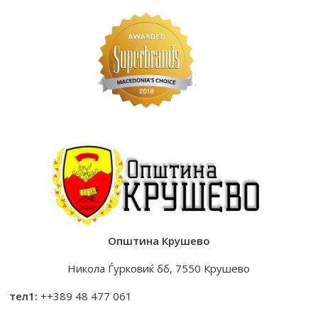
Општина Крушево
Никола Ѓурковиќ бб, 7550 Крушево
тел1:
++389 48 477 061