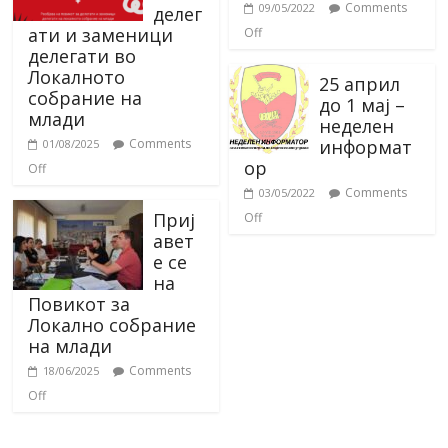
Comments
09/05/2022
делег
ати и заменици
Off
делегати во
Локалното
25 април
собрание на
до 1 мај –
млади
неделен
информат
Comments
01/08/2025
ор
Off
Comments
03/05/2022
Приј
Off
авет
е се
на
Повикот за
Локално собрание
на млади
Comments
18/06/2025
Off