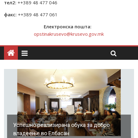
тел2:
++389 48 477 046
факс:
++389 48 477 061
Електронска пошта:
opstinakrusevo@krusevo.gov.mk
Успешно реализирана обука за добро
владеење во Елбасан