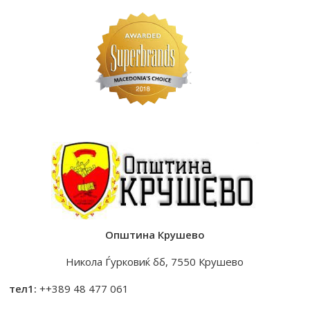
Општина Крушево
Никола Ѓурковиќ бб, 7550 Крушево
тел1:
++389 48 477 061