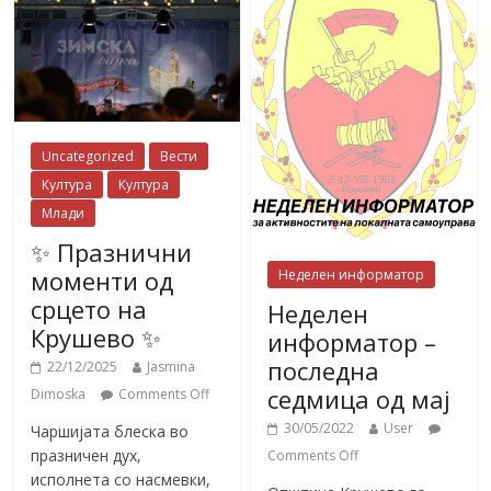
Uncategorized
Вести
Култура
Култура
Млади
✨ Празнични
моменти од
Неделен информатор
срцето на
Неделен
Крушево ✨
информатор –
последна
22/12/2025
Jasmina
седмица од мај
Dimoska
Comments Off
30/05/2022
User
Чаршијата блеска во
празничен дух,
Comments Off
исполнета со насмевки,