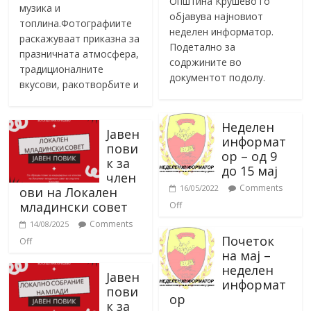
Општина Крушево го
музика и
објавува најновиот
топлина.Фотографиите
неделен информатор.
раскажуваат приказна за
Подетално за
празничната атмосфера,
содржините во
традиционалните
документот подолу.
вкусови, ракотворбите и
Неделен
Јавен
информат
пови
ор – од 9
к за
до 15 мај
член
Comments
16/05/2022
ови на Локален
младински совет
Off
Comments
14/08/2025
Почеток
Off
на мај –
неделен
Јавен
информат
пови
ор
к за