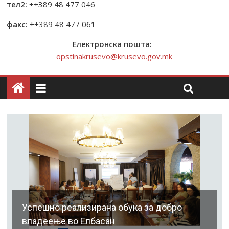
тел2:
++389 48 477 046
факс:
++389 48 477 061
Електронска пошта:
opstinakrusevo@krusevo.gov.mk
Успешно реализирана обука за добро
владеење во Елбасан