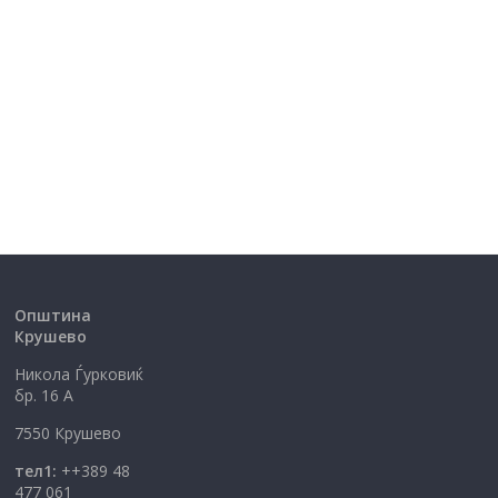
Општина
Крушево
Никола Ѓурковиќ
бр. 16 А
7550 Крушево
тел1:
++389 48
477 061