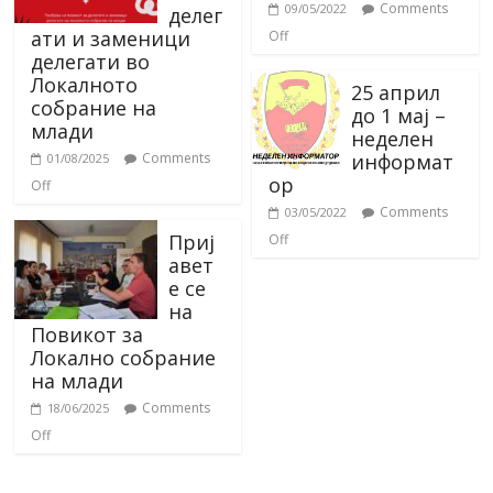
Comments
09/05/2022
делег
ати и заменици
Off
делегати во
Локалното
25 април
собрание на
до 1 мај –
млади
неделен
информат
Comments
01/08/2025
ор
Off
Comments
03/05/2022
Приј
Off
авет
е се
на
Повикот за
Локално собрание
на млади
Comments
18/06/2025
Off