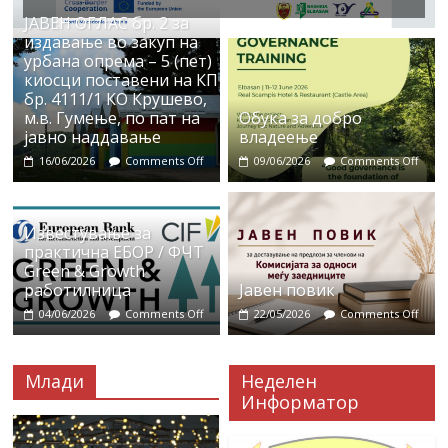
ЈАВЕН ОГЛАС бр. 2 за
издавање во закуп на
урбана опрема – 5 (пет)
киосци поставени на КП
бр. 4111/1 КО Крушево,
м.в. Гумење, по пат на
Обука за добро
јавно наддавање
владеење
16/06/2026
Comments Off
09/06/2026
Comments Off
Известување за
практична ЕБОР / ФЧТ
Green & Growth
работилница
Јавен повик
04/06/2026
Comments Off
22/05/2026
Comments Off
Млади
Неделен
Информатор