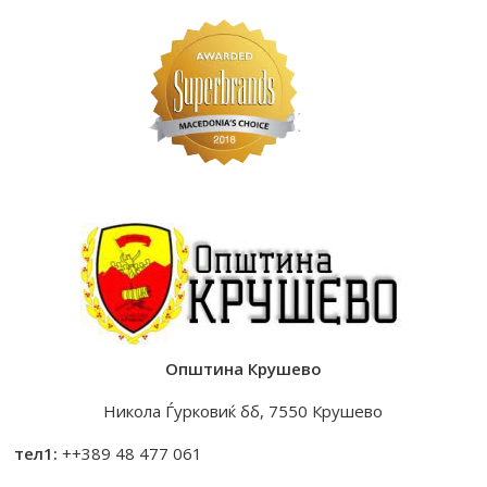
Општина Крушево
Никола Ѓурковиќ бб, 7550 Крушево
тел1:
++389 48 477 061