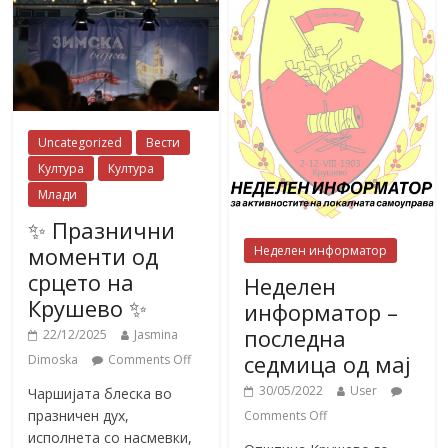
Uncategorized
Вести
Култура
Култура
Млади
✨ Празнични
моменти од
Неделен информатор
срцето на
Неделен
Крушево ✨
информатор –
последна
22/12/2025
Jasmina
седмица од мај
Dimoska
Comments Off
30/05/2022
User
Чаршијата блеска во
празничен дух,
Comments Off
исполнета со насмевки,