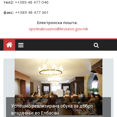
тел2:
++389 48 477 046
факс:
++389 48 477 061
Електронска пошта:
opstinakrusevo@krusevo.gov.mk
Успешно реализирана обука за добро
владеење во Елбасан