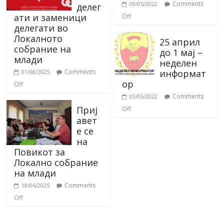
Comments
09/05/2022
делег
ати и заменици
Off
делегати во
Локалното
25 април
собрание на
до 1 мај –
млади
неделен
информат
Comments
01/08/2025
ор
Off
Comments
03/05/2022
Приј
Off
авет
е се
на
Повикот за
Локално собрание
на млади
Comments
18/06/2025
Off