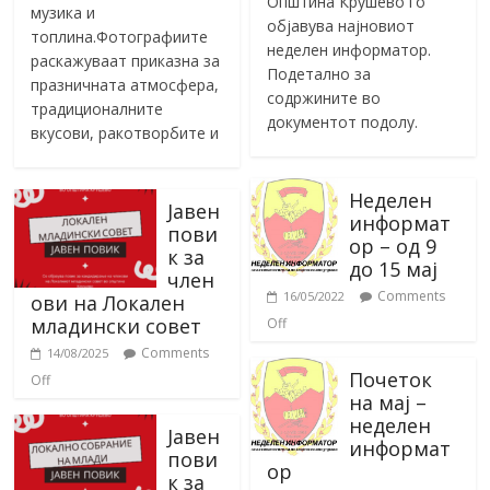
Општина Крушево го
музика и
објавува најновиот
топлина.Фотографиите
неделен информатор.
раскажуваат приказна за
Подетално за
празничната атмосфера,
содржините во
традиционалните
документот подолу.
вкусови, ракотворбите и
Неделен
Јавен
информат
пови
ор – од 9
к за
до 15 мај
член
Comments
16/05/2022
ови на Локален
младински совет
Off
Comments
14/08/2025
Почеток
Off
на мај –
неделен
Јавен
информат
пови
ор
к за