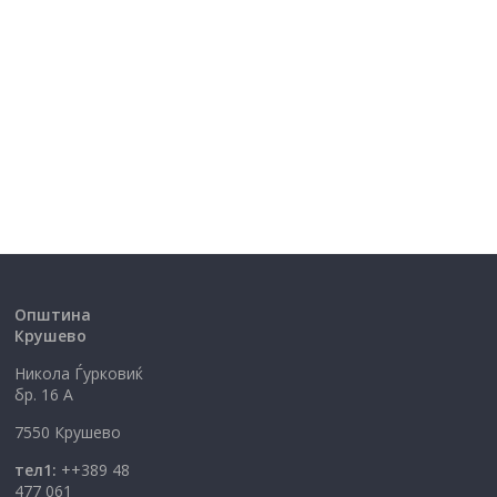
Општина
Крушево
Никола Ѓурковиќ
бр. 16 А
7550 Крушево
тел1:
++389 48
477 061