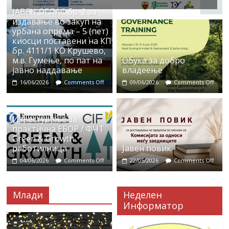
ЈАВЕН ОГЛАС бр. 2 за
издавање во закуп на
урбана опрема – 5 (пет)
киосци поставени на КП
бр. 4111/1 КО Крушево,
м.в. Гумење, по пат на
Обука за добро
јавно наддавање
владеење
16/06/2026
Comments Off
09/06/2026
Comments Off
Известување за
практична ЕБОР / ФЧТ
Green & Growth
работилница
Јавен повик
04/06/2026
Comments Off
22/05/2026
Comments Off
Млади
Неделен
Информатор