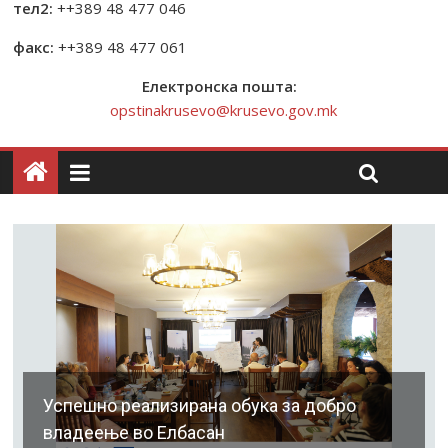
тел2:
++389 48 477 046
факс:
++389 48 477 061
Електронска пошта:
opstinakrusevo@krusevo.gov.mk
Успешно реализирана обука за добро
владеење во Елбасан