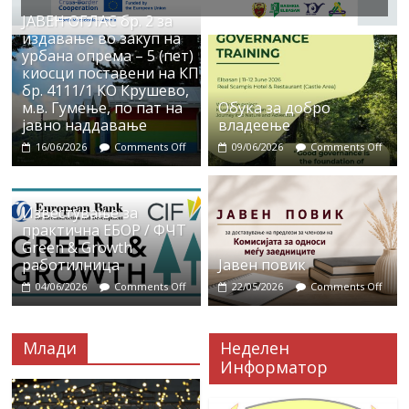
ЈАВЕН ОГЛАС бр. 2 за
издавање во закуп на
урбана опрема – 5 (пет)
киосци поставени на КП
бр. 4111/1 КО Крушево,
м.в. Гумење, по пат на
Обука за добро
јавно наддавање
владеење
16/06/2026
Comments Off
09/06/2026
Comments Off
Известување за
практична ЕБОР / ФЧТ
Green & Growth
работилница
Јавен повик
04/06/2026
Comments Off
22/05/2026
Comments Off
Млади
Неделен
Информатор