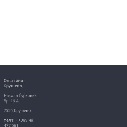
Општина
Крушево
Никола Ѓурковиќ
бр. 16 А
7550 Крушево
тел1:
++389 48
477 061