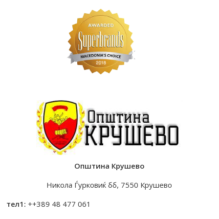
Општина Крушево
Никола Ѓурковиќ бб, 7550 Крушево
тел1:
++389 48 477 061