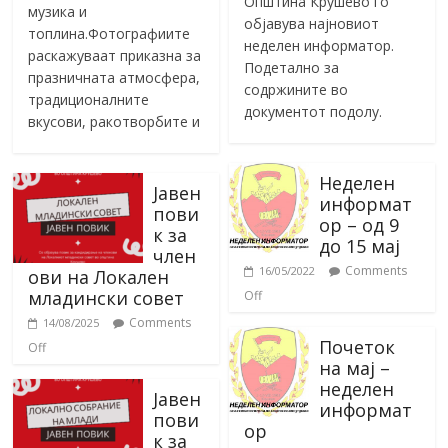
Општина Крушево го
музика и
објавува најновиот
топлина.Фотографиите
неделен информатор.
раскажуваат приказна за
Подетално за
празничната атмосфера,
содржините во
традиционалните
документот подолу.
вкусови, ракотворбите и
Неделен
Јавен
информат
пови
ор – од 9
к за
до 15 мај
член
Comments
16/05/2022
ови на Локален
младински совет
Off
Comments
14/08/2025
Почеток
Off
на мај –
неделен
Јавен
информат
пови
ор
к за