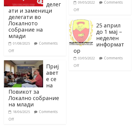
Comments
09/05/2022
делег
ати и заменици
Off
делегати во
Локалното
25 април
собрание на
до 1 мај –
млади
неделен
информат
Comments
01/08/2025
ор
Off
Comments
03/05/2022
Приј
Off
авет
е се
на
Повикот за
Локално собрание
на млади
Comments
18/06/2025
Off