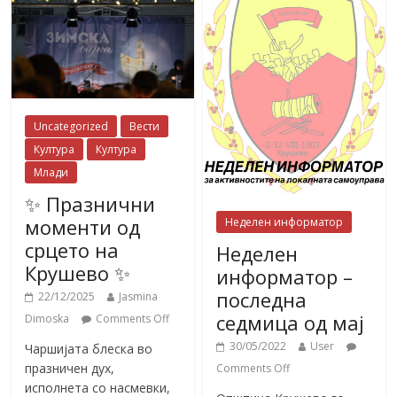
Uncategorized
Вести
Култура
Култура
Млади
✨ Празнични
моменти од
Неделен информатор
срцето на
Неделен
Крушево ✨
информатор –
последна
22/12/2025
Jasmina
седмица од мај
Dimoska
Comments Off
30/05/2022
User
Чаршијата блеска во
празничен дух,
Comments Off
исполнета со насмевки,