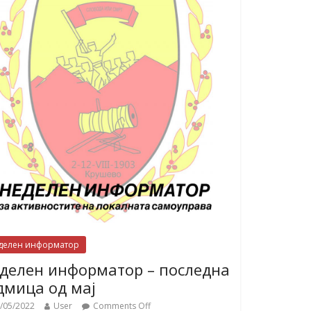
делен информатор
делен информатор – последна
дмица од мај
/05/2022
User
Comments Off