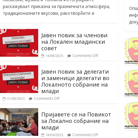
раскажуваат приказна за празничната атмосфера,
Опш
традиционалните вкусови, ракотворбите и
инф
док
Јавен повик за членови
на Локален младински
совет
Comments Off
14/08/2025
Јавен повик за делегати
и заменици делегати во
Локалното собрание на
млади
Comments Off
01/08/2025
Пријавете се на Повикот
за Локално собрание на
млади
Comments Off
18/06/2025