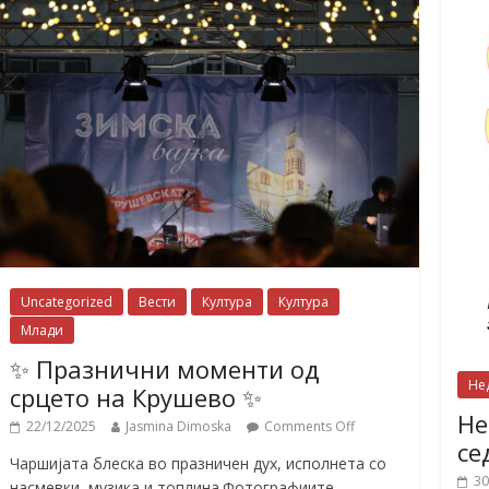
Uncategorized
Вести
Култура
Култура
Млади
✨ Празнични моменти од
Не
срцето на Крушево ✨
Не
22/12/2025
Jasmina Dimoska
Comments Off
се
Чаршијата блеска во празничен дух, исполнета со
30
насмевки, музика и топлина.Фотографиите