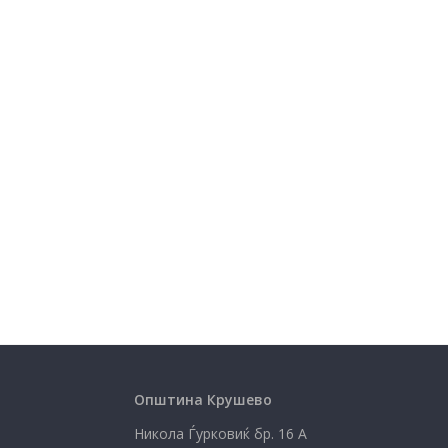
Општина Крушево
Никола Ѓурковиќ бр. 16 А