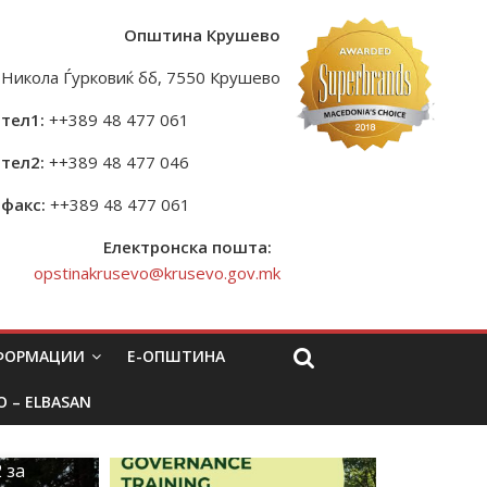
Општина Крушево
Никола Ѓурковиќ бб, 7550 Крушево
тел1:
++389 48 477 061
тел2:
++389 48 477 046
факс:
++389 48 477 061
Електронска пошта:
opstinakrusevo@krusevo.gov.mk
НФОРМАЦИИ
Е-ОПШТИНА
O – ELBASAN
 за