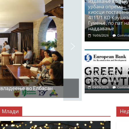
издавање во заку
урбана опрема – 5
киосци поставени
4111/1 КО Крушево
Гумење, по пат на
наддавање
16/06/2026
Commen
Известување за 
ЕБОР / ФЧТ Green
работилница
04/06/2026
Commen
 владеење во Елбасан
Млади
Не