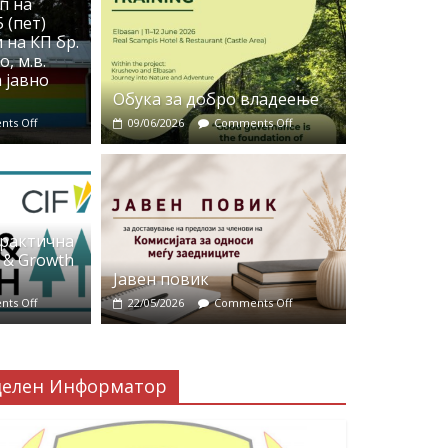
п на
 (пет)
 на КП бр.
, м.в.
 јавно
Обука за добро владеење
ts Off
09/06/2026
Comments Off
практична
 & Growth
Јавен повик
ts Off
22/05/2026
Comments Off
делен Информатор