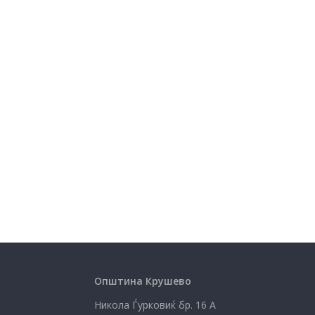
Општина Крушево
Никола Ѓурковиќ бр. 16 А