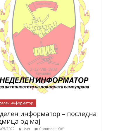
делен информатор
делен информатор – последна
дмица од мај
/05/2022
User
Comments Off