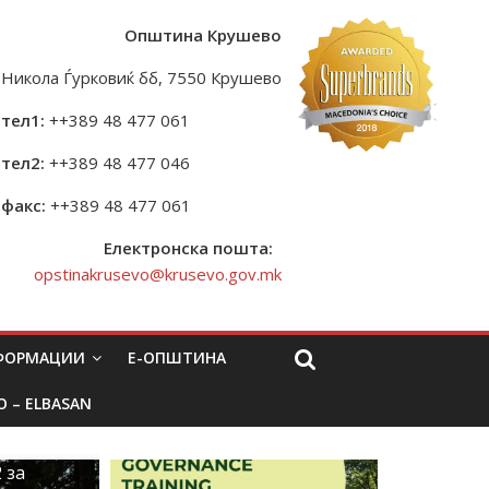
Општина Крушево
Никола Ѓурковиќ бб, 7550 Крушево
тел1:
++389 48 477 061
тел2:
++389 48 477 046
факс:
++389 48 477 061
Електронска пошта:
opstinakrusevo@krusevo.gov.mk
НФОРМАЦИИ
Е-ОПШТИНА
O – ELBASAN
 за