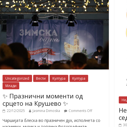
Uncategorized
Вести
Култура
Култура
Млади
✨ Празнични моменти од
Не
срцето на Крушево ✨
Не
22/12/2025
Jasmina Dimoska
Comments Off
се
Чаршијата блеска во празничен дух, исполнета со
30
насмевки, музика и топлина.Фотографиите