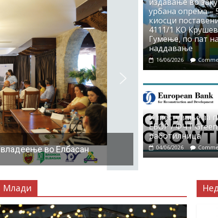
издавање во заку
урбана опрема – 5
киосци поставени
4111/1 КО Крушево
Гумење, по пат на
наддавање
16/06/2026
Commen
Известување за 
ЕБОР / ФЧТ Green
работилница
04/06/2026
Commen
 владеење во Елбасан
Млади
Не