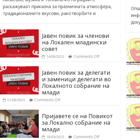
раскажуваат приказна за празничната атмосфера,
Опш
традиционалните вкусови, ракотворбите и
инф
док
Јавен повик за членови
на Локален младински
совет
Comments Off
14/08/2025
Јавен повик за делегати
и заменици делегати во
Локалното собрание на
млади
Comments Off
01/08/2025
Пријавете се на Повикот
за Локално собрание на
млади
Comments Off
18/06/2025