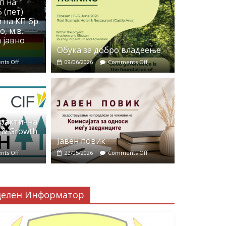
п на
 (пет)
 на КП бр.
, м.в.
 јавно
Обука за добро владеење
ts Off
09/06/2026
Comments Off
практична
 & Growth
Јавен повик
ts Off
22/05/2026
Comments Off
делен Информатор