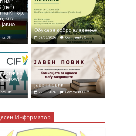
п на
 (пет)
 на КП бр.
, м.в.
 јавно
Обука за добро владеење
ts Off
09/06/2026
Comments Off
практична
 & Growth
Јавен повик
ts Off
22/05/2026
Comments Off
делен Информатор