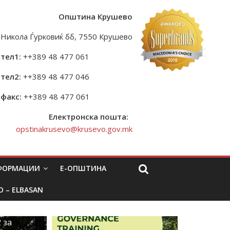
Општина Крушево
Никола Ѓурковиќ бб, 7550 Крушево
тел1:
++389 48 477 061
тел2:
++389 48 477 046
факс:
++389 48 477 061
Електронска пошта:
opstinakrusevo@krusevo.gov.mk
НФОРМАЦИИ
Е-ОПШТИНА
O – ELBASAN
 за