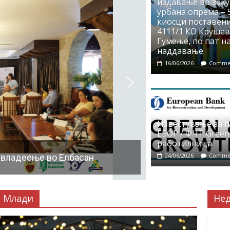
издавање во заку
урбана опрема – 5
киосци поставени
4111/1 КО Крушево
Гумење, по пат на
наддавање
16/06/2026
Commen
Известување за 
ЕБОР / ФЧТ Green
работилница
04/06/2026
Commen
 владеење во Елбасан
Млади
Не