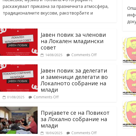
раскажуваат приказна за празничната атмосфера,
Опш
традиционалните вкусови, ракотворбите и
инф
док
Јавен повик за членови
на Локален младински
совет
Comments Off
14/08/2025
Јавен повик за делегати
и заменици делегати во
Локалното собрание на
млади
Comments Off
01/08/2025
Пријавете се на Повикот
за Локално собрание на
млади
Comments Off
18/06/2025