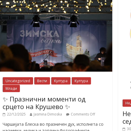
Uncategorized
Вести
Култура
Култура
Млади
✨ Празнични моменти од
Не
срцето на Крушево ✨
Не
22/12/2025
Jasmina Dimoska
Comments Off
се
Чаршијата блеска во празничен дух, исполнета со
30
насмевки, музика и топлина.Фотографиите