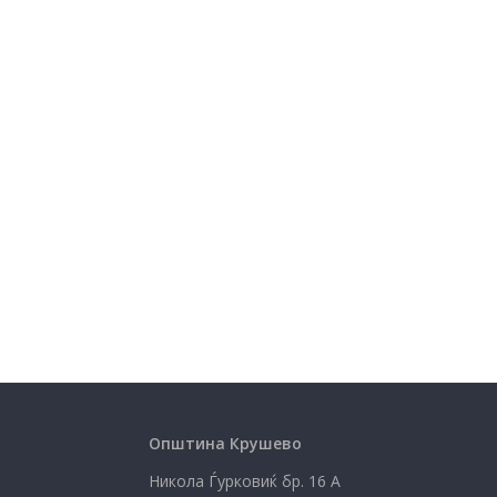
Општина Крушево
Никола Ѓурковиќ бр. 16 А