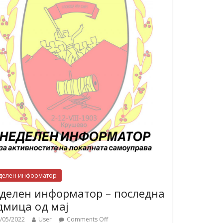
делен информатор
делен информатор – последна
дмица од мај
/05/2022
User
Comments Off