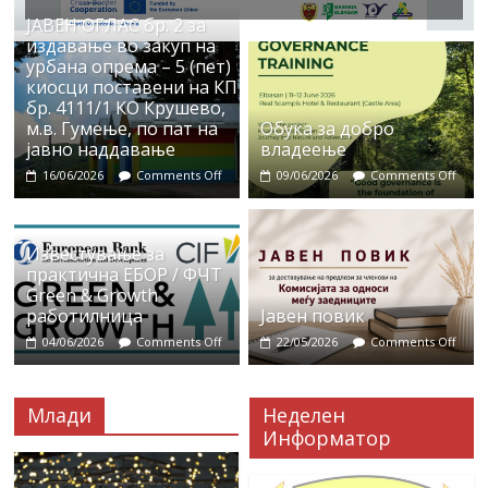
ЈАВЕН ОГЛАС бр. 2 за
издавање во закуп на
урбана опрема – 5 (пет)
киосци поставени на КП
бр. 4111/1 КО Крушево,
м.в. Гумење, по пат на
Обука за добро
јавно наддавање
владеење
16/06/2026
Comments Off
09/06/2026
Comments Off
Известување за
практична ЕБОР / ФЧТ
Green & Growth
работилница
Јавен повик
04/06/2026
Comments Off
22/05/2026
Comments Off
Млади
Неделен
Информатор