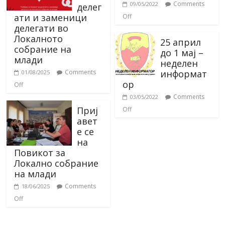
Comments
09/05/2022
делег
ати и заменици
Off
делегати во
Локалното
25 април
собрание на
до 1 мај –
млади
неделен
информат
Comments
01/08/2025
ор
Off
Comments
03/05/2022
Приј
Off
авет
е се
на
Повикот за
Локално собрание
на млади
Comments
18/06/2025
Off