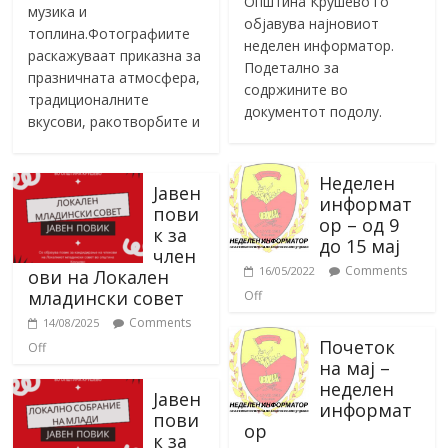
Општина Крушево го
музика и
објавува најновиот
топлина.Фотографиите
неделен информатор.
раскажуваат приказна за
Подетално за
празничната атмосфера,
содржините во
традиционалните
документот подолу.
вкусови, ракотворбите и
Неделен
Јавен
информат
пови
ор – од 9
к за
до 15 мај
член
Comments
16/05/2022
ови на Локален
младински совет
Off
Comments
14/08/2025
Почеток
Off
на мај –
неделен
Јавен
информат
пови
ор
к за