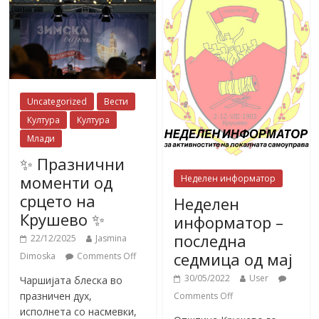
Uncategorized
Вести
Култура
Култура
Млади
✨ Празнични
моменти од
Неделен информатор
срцето на
Неделен
Крушево ✨
информатор –
последна
22/12/2025
Jasmina
седмица од мај
Dimoska
Comments Off
30/05/2022
User
Чаршијата блеска во
празничен дух,
Comments Off
исполнета со насмевки,