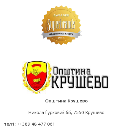
Општина Крушево
Никола Ѓурковиќ бб, 7550 Крушево
тел1:
++389 48 477 061