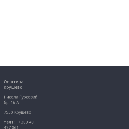
Општина
Крушево
Никола Ѓурковиќ
бр. 16 А
7550 Крушево
тел1:
++389 48
477 061