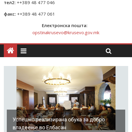
тел2:
++389 48 477 046
факс:
++389 48 477 061
Електронска пошта:
opstinakrusevo@krusevo.gov.mk
Успешно реализирана обука за добро
владеење во Елбасан