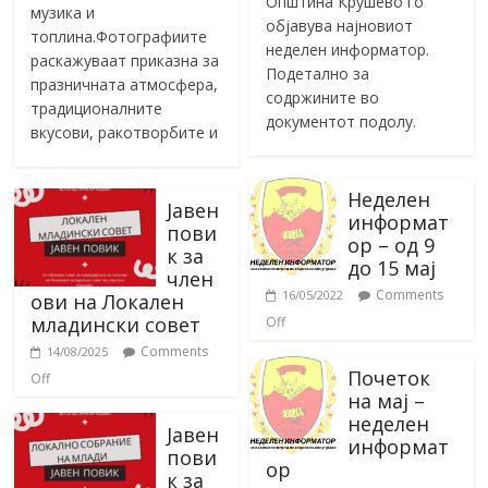
Општина Крушево го
музика и
објавува најновиот
топлина.Фотографиите
неделен информатор.
раскажуваат приказна за
Подетално за
празничната атмосфера,
содржините во
традиционалните
документот подолу.
вкусови, ракотворбите и
Неделен
Јавен
информат
пови
ор – од 9
к за
до 15 мај
член
Comments
16/05/2022
ови на Локален
младински совет
Off
Comments
14/08/2025
Почеток
Off
на мај –
неделен
Јавен
информат
пови
ор
к за