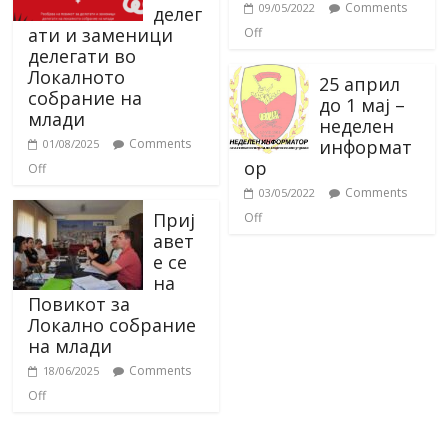
Comments
09/05/2022
делег
ати и заменици
Off
делегати во
Локалното
25 април
собрание на
до 1 мај –
млади
неделен
информат
Comments
01/08/2025
ор
Off
Comments
03/05/2022
Приј
Off
авет
е се
на
Повикот за
Локално собрание
на млади
Comments
18/06/2025
Off