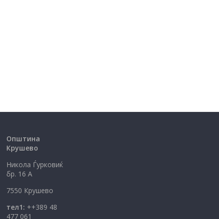
Општина
Крушево
Никола Ѓурковиќ
бр. 16 А
7550 Крушево
тел1:
++389 48
477 061