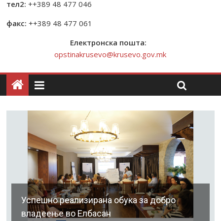
тел2:
++389 48 477 046
факс:
++389 48 477 061
Електронска пошта:
opstinakrusevo@krusevo.gov.mk
Успешно реализирана обука за добро
владеење во Елбасан