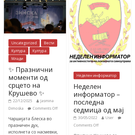
Uncategorized
Вести
Култура
Култура
Млади
✨ Празнични
моменти од
Неделен информатор
срцето на
Неделен
Крушево ✨
информатор –
последна
22/12/2025
Jasmina
седмица од мај
Dimoska
Comments Off
30/05/2022
User
Чаршијата блеска во
празничен дух,
Comments Off
исполнета со насмевки,