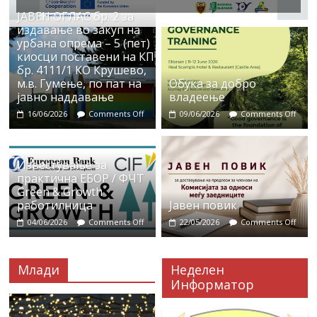
ЈАВЕН ОГЛАС бр. 2 за
издавање во закуп на
урбана опрема – 5 (пет)
киосци поставени на КП
бр. 4111/1 КО Крушево,
м.в. Гумење, по пат на
Обука за добро
јавно наддавање
владеење
16/06/2026
Comments Off
09/06/2026
Comments Off
Известување за
практична ЕБОР / ФЧТ
Green & Growth
работилница
Јавен повик
04/06/2026
Comments Off
22/05/2026
Comments Off
Млади
Неделен
Информатор