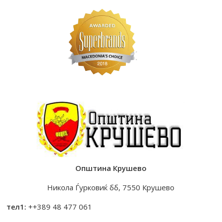
Општина Крушево
Никола Ѓурковиќ бб, 7550 Крушево
тел1:
++389 48 477 061