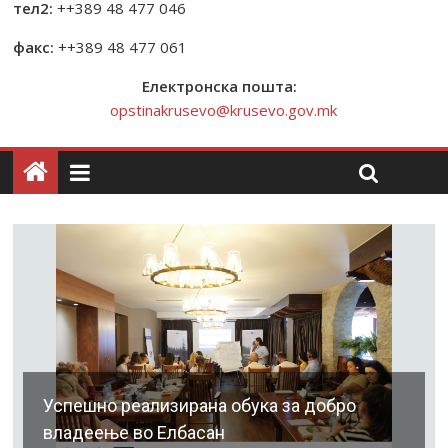
тел2:
++389 48 477 046
факс:
++389 48 477 061
Електронска пошта:
opstinakrusevo@krusevo.gov.mk
Успешно реализирана обука за добро
владеење во Елбасан