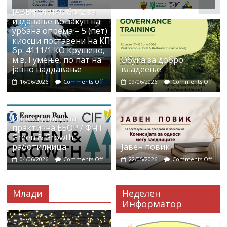
ЈАВЕН ОГЛАС бр. 2 за
издавање во закуп на
урбана опрема – 5 (пет)
киосци поставени на КП
бр. 4111/1 КО Крушево,
м.в. Гумење, по пат на
Обука за добро
јавно наддавање
владеење
16/06/2026
Comments Off
09/06/2026
Comments Off
Известување за
практична ЕБОР / ФЧТ
Green & Growth
работилница
Јавен повик
04/06/2026
Comments Off
22/05/2026
Comments Off
Млади
Неделен
Информатор