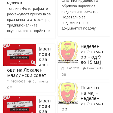
Општина Крушево го
музика и
објавува најновиот
топлина.Фотографиите
неделен информатор.
раскажуваат приказна за
Подетално за
празничната атмосфера,
содржините во
традиционалните
документот подолу.
вкусови, ракотворбите и
Неделен
Јавен
информат
пови
ор – од 9
к за
до 15 мај
член
Comments
16/05/2022
ови на Локален
младински совет
Off
Comments
14/08/2025
Почеток
Off
на мај –
неделен
Јавен
информат
пови
ор
к за