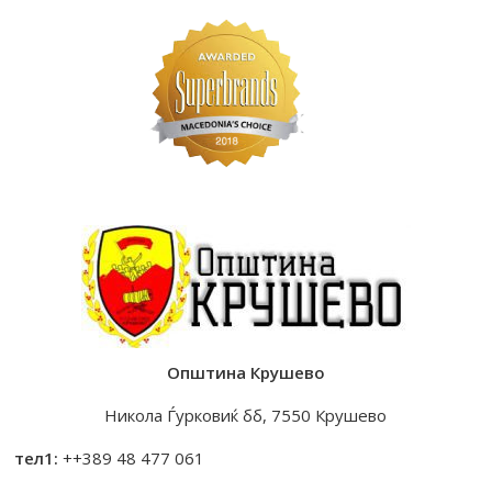
Општина Крушево
Никола Ѓурковиќ бб, 7550 Крушево
тел1:
++389 48 477 061