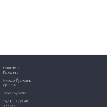
Општина
Крушево
Никола Ѓурковиќ
бр. 16 А
7550 Крушево
тел1:
++389 48
477 061