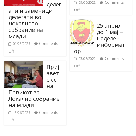
Comments
09/05/2022
делег
ати и заменици
Off
делегати во
Локалното
25 април
собрание на
до 1 мај –
млади
неделен
информат
Comments
01/08/2025
ор
Off
Comments
03/05/2022
Приј
Off
авет
е се
на
Повикот за
Локално собрание
на млади
Comments
18/06/2025
Off