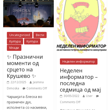
Uncategorized
Вести
Култура
Култура
Млади
✨ Празнични
моменти од
Неделен информатор
срцето на
Неделен
Крушево ✨
информатор –
последна
22/12/2025
Jasmina
седмица од мај
Dimoska
Comments Off
30/05/2022
User
Чаршијата блеска во
празничен дух,
Comments Off
исполнета со насмевки,