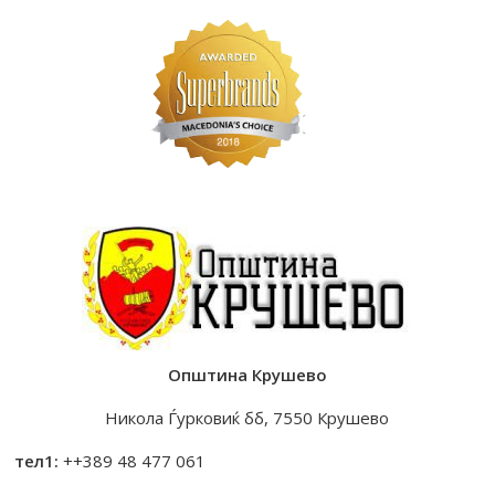
Општина Крушево
Никола Ѓурковиќ бб, 7550 Крушево
тел1:
++389 48 477 061