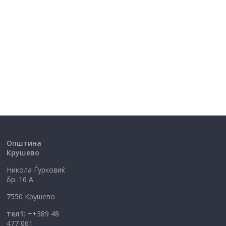
Општина
Крушево
Никола Ѓурковиќ
бр. 16 А
7550 Крушево
тел1:
++389 48
477 061