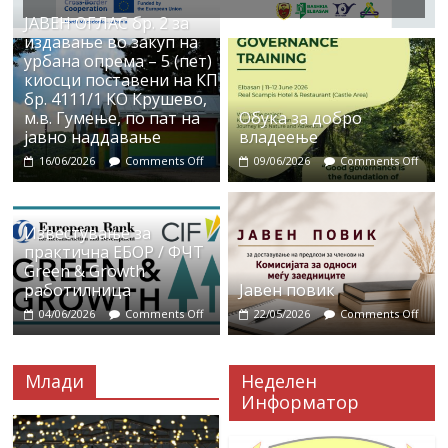
ЈАВЕН ОГЛАС бр. 2 за
издавање во закуп на
урбана опрема – 5 (пет)
киосци поставени на КП
бр. 4111/1 КО Крушево,
м.в. Гумење, по пат на
Обука за добро
јавно наддавање
владеење
16/06/2026
Comments Off
09/06/2026
Comments Off
Известување за
практична ЕБОР / ФЧТ
Green & Growth
работилница
Јавен повик
04/06/2026
Comments Off
22/05/2026
Comments Off
Млади
Неделен
Информатор