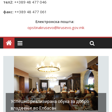
тел2:
++389 48 477 046
факс:
++389 48 477 061
Електронска пошта:
opstinakrusevo@krusevo.gov.mk
Успешно реализирана обука за добро
владеење во Елбасан