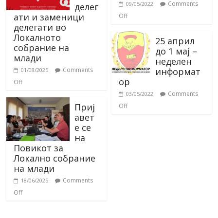
Comments
09/05/2022
делег
ати и заменици
Off
делегати во
Локалното
25 април
собрание на
до 1 мај –
млади
неделен
информат
Comments
01/08/2025
ор
Off
Comments
03/05/2022
Приј
Off
авет
е се
на
Повикот за
Локално собрание
на млади
Comments
18/06/2025
Off