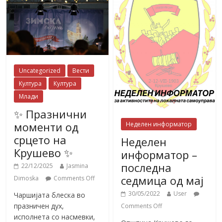
Uncategorized
Вести
Култура
Култура
Млади
✨ Празнични
моменти од
Неделен информатор
срцето на
Неделен
Крушево ✨
информатор –
последна
22/12/2025
Jasmina
седмица од мај
Dimoska
Comments Off
30/05/2022
User
Чаршијата блеска во
празничен дух,
Comments Off
исполнета со насмевки,