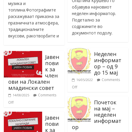
Општина Крушево го
музика и
објавува најновиот
топлина.Фотографиите
неделен информатор.
раскажуваат приказна за
Подетално за
празничната атмосфера,
содржините во
традиционалните
документот подолу.
вкусови, ракотворбите и
Неделен
Јавен
информат
пови
ор – од 9
к за
до 15 мај
член
Comments
16/05/2022
ови на Локален
младински совет
Off
Comments
14/08/2025
Почеток
Off
на мај –
неделен
Јавен
информат
пови
ор
к за