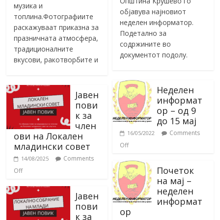
Општина Крушево го
музика и
објавува најновиот
топлина.Фотографиите
неделен информатор.
раскажуваат приказна за
Подетално за
празничната атмосфера,
содржините во
традиционалните
документот подолу.
вкусови, ракотворбите и
Неделен
Јавен
информат
пови
ор – од 9
к за
до 15 мај
член
Comments
16/05/2022
ови на Локален
младински совет
Off
Comments
14/08/2025
Почеток
Off
на мај –
неделен
Јавен
информат
пови
ор
к за