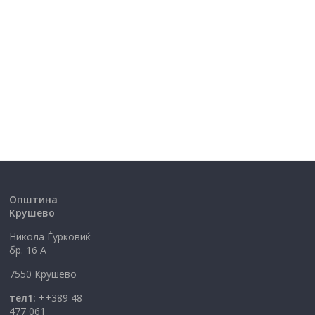
Општина
Крушево
Никола Ѓурковиќ
бр. 16 А
7550 Крушево
тел1:
++389 48
477 061