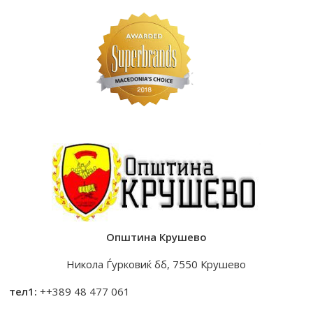
Општина Крушево
Никола Ѓурковиќ бб, 7550 Крушево
тел1:
++389 48 477 061