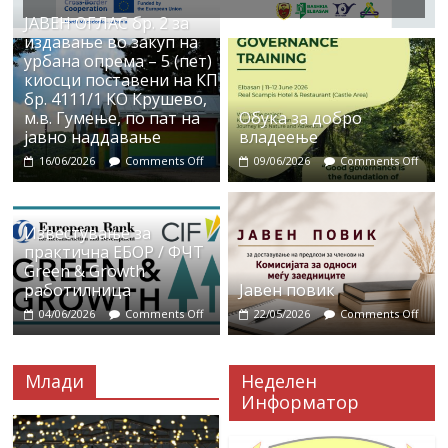
ЈАВЕН ОГЛАС бр. 2 за
издавање во закуп на
урбана опрема – 5 (пет)
киосци поставени на КП
бр. 4111/1 КО Крушево,
м.в. Гумење, по пат на
Обука за добро
јавно наддавање
владеење
16/06/2026
Comments Off
09/06/2026
Comments Off
Известување за
практична ЕБОР / ФЧТ
Green & Growth
работилница
Јавен повик
04/06/2026
Comments Off
22/05/2026
Comments Off
Млади
Неделен
Информатор