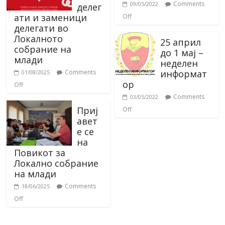
Comments
09/05/2022
делег
ати и заменици
Off
делегати во
Локалното
25 април
собрание на
до 1 мај –
млади
неделен
информат
Comments
01/08/2025
ор
Off
Comments
03/05/2022
Приј
Off
авет
е се
на
Повикот за
Локално собрание
на млади
Comments
18/06/2025
Off