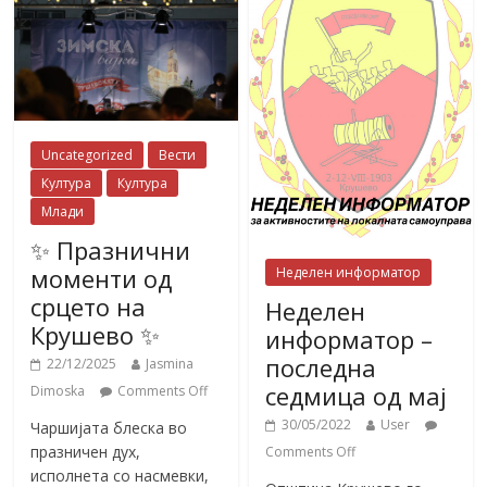
Uncategorized
Вести
Култура
Култура
Млади
✨ Празнични
моменти од
Неделен информатор
срцето на
Неделен
Крушево ✨
информатор –
последна
22/12/2025
Jasmina
седмица од мај
Dimoska
Comments Off
30/05/2022
User
Чаршијата блеска во
празничен дух,
Comments Off
исполнета со насмевки,