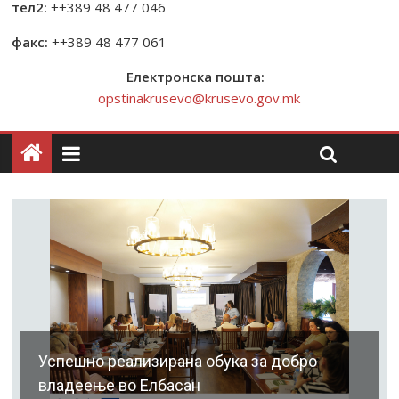
тел2:
++389 48 477 046
факс:
++389 48 477 061
Електронска пошта:
opstinakrusevo@krusevo.gov.mk
Успешно реализирана обука за добро
владеење во Елбасан