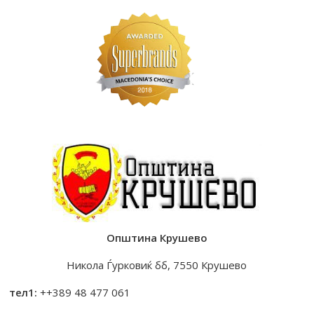
Општина Крушево
Никола Ѓурковиќ бб, 7550 Крушево
тел1:
++389 48 477 061