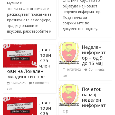
Општина Крушево го
музика и
објавува најновиот
топлина.Фотографиите
неделен информатор.
раскажуваат приказна за
Подетално за
празничната атмосфера,
содржините во
традиционалните
документот подолу.
вкусови, ракотворбите и
Неделен
Јавен
информат
пови
ор – од 9
к за
до 15 мај
член
Comments
16/05/2022
ови на Локален
младински совет
Off
Comments
14/08/2025
Почеток
Off
на мај –
неделен
Јавен
информат
пови
ор
к за