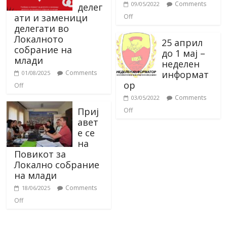
Comments
09/05/2022
делег
ати и заменици
Off
делегати во
Локалното
25 април
собрание на
до 1 мај –
млади
неделен
информат
Comments
01/08/2025
ор
Off
Comments
03/05/2022
Приј
Off
авет
е се
на
Повикот за
Локално собрание
на млади
Comments
18/06/2025
Off