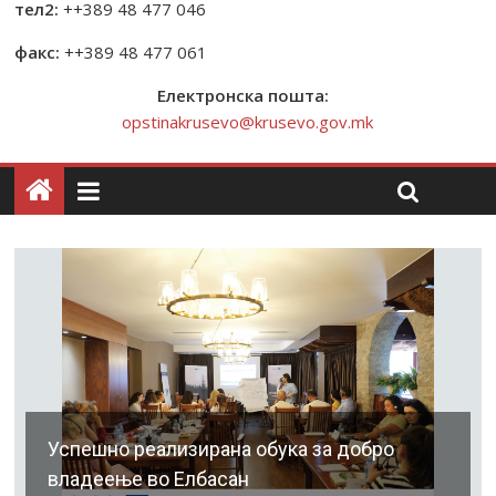
тел2:
++389 48 477 046
факс:
++389 48 477 061
Електронска пошта:
opstinakrusevo@krusevo.gov.mk
Успешно реализирана обука за добро
владеење во Елбасан