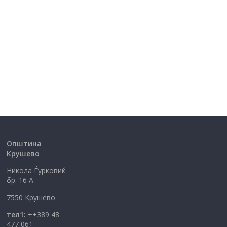
Општина
Крушево
Никола Ѓурковиќ
бр. 16 А
7550 Крушево
тел1:
++389 48
477 061