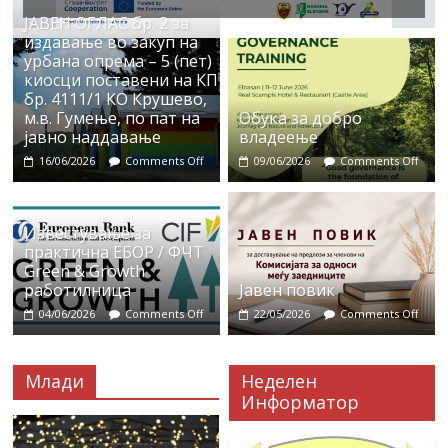
ЈАВЕН ОГЛАС бр. 2 за
издавање во закуп на
урбана опрема – 5 (пет)
киосци поставени на КП
бр. 4111/1 КО Крушево,
м.в. Гумење, по пат на
Обука за добро
јавно наддавање
владеење
16/06/2026
Comments Off
09/06/2026
Comments Off
Известување за
практична ЕБОР / ФЧТ
Green & Growth
работилница
Јавен повик
04/06/2026
Comments Off
22/05/2026
Comments Off
Млади
Неделен
Информатор