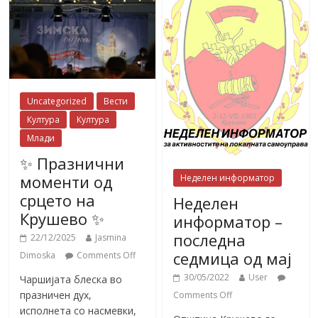
Uncategorized
Вести
Култура
Култура
Млади
✨ Празнични
моменти од
Неделен информатор
срцето на
Неделен
Крушево ✨
информатор –
последна
22/12/2025
Jasmina
седмица од мај
Dimoska
Comments Off
30/05/2022
User
Чаршијата блеска во
празничен дух,
Comments Off
исполнета со насмевки,