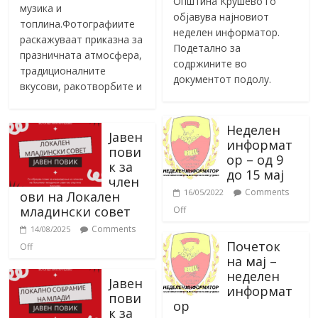
Општина Крушево го
музика и
објавува најновиот
топлина.Фотографиите
неделен информатор.
раскажуваат приказна за
Подетално за
празничната атмосфера,
содржините во
традиционалните
документот подолу.
вкусови, ракотворбите и
Неделен
Јавен
информат
пови
ор – од 9
к за
до 15 мај
член
Comments
16/05/2022
ови на Локален
младински совет
Off
Comments
14/08/2025
Почеток
Off
на мај –
неделен
Јавен
информат
пови
ор
к за