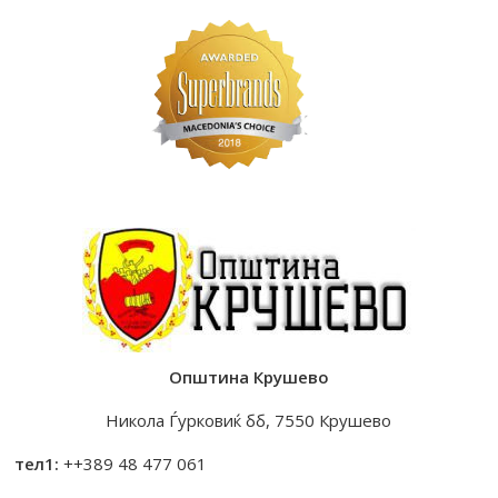
Општина Крушево
Никола Ѓурковиќ бб, 7550 Крушево
тел1:
++389 48 477 061