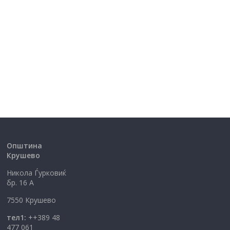
Општина
Крушево
Никола Ѓурковиќ
бр. 16 А
7550 Крушево
тел1:
++389 48
477 061