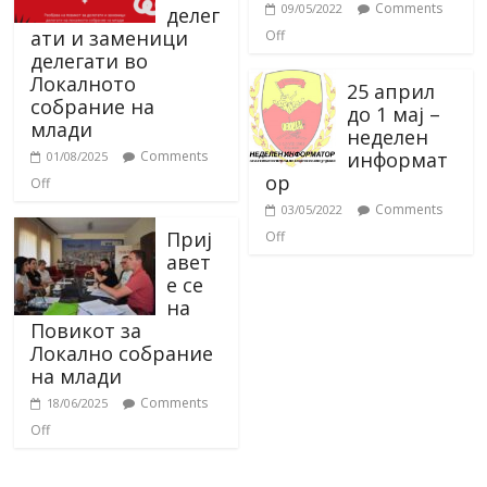
Comments
09/05/2022
делег
ати и заменици
Off
делегати во
Локалното
25 април
собрание на
до 1 мај –
млади
неделен
информат
Comments
01/08/2025
ор
Off
Comments
03/05/2022
Приј
Off
авет
е се
на
Повикот за
Локално собрание
на млади
Comments
18/06/2025
Off