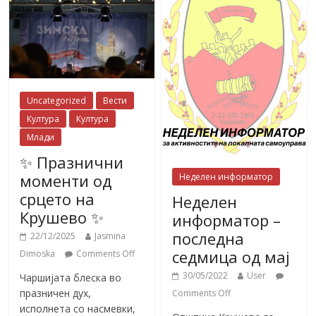
Uncategorized
Вести
Култура
Култура
Млади
✨ Празнични
моменти од
Неделен информатор
срцето на
Неделен
Крушево ✨
информатор –
последна
22/12/2025
Jasmina
седмица од мај
Dimoska
Comments Off
30/05/2022
User
Чаршијата блеска во
празничен дух,
Comments Off
исполнета со насмевки,