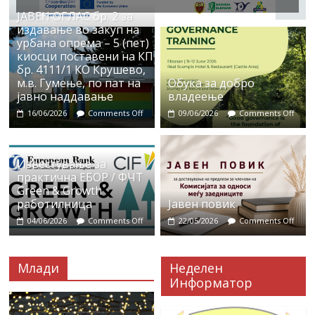
ЈАВЕН ОГЛАС бр. 2 за
издавање во закуп на
урбана опрема – 5 (пет)
киосци поставени на КП
бр. 4111/1 КО Крушево,
м.в. Гумење, по пат на
Обука за добро
јавно наддавање
владеење
16/06/2026
Comments Off
09/06/2026
Comments Off
Известување за
практична ЕБОР / ФЧТ
Green & Growth
работилница
Јавен повик
04/06/2026
Comments Off
22/05/2026
Comments Off
Млади
Неделен
Информатор