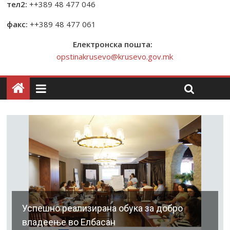
тел2:
++389 48 477 046
факс:
++389 48 477 061
Електронска пошта:
opstinakrusevo@krusevo.gov.mk
Успешно реализирана обука за добро
владеење во Елбасан