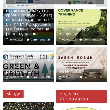
ЈАВЕН ОГЛАС бр. 2 за
издавање во закуп на
урбана опрема – 5 (пет)
киосци поставени на КП
бр. 4111/1 КО Крушево,
м.в. Гумење, по пат на
Обука за добро
јавно наддавање
владеење
16/06/2026
Comments Off
09/06/2026
Comments Off
Известување за
практична ЕБОР / ФЧТ
Green & Growth
работилница
Јавен повик
04/06/2026
Comments Off
22/05/2026
Comments Off
Млади
Неделен
Информатор