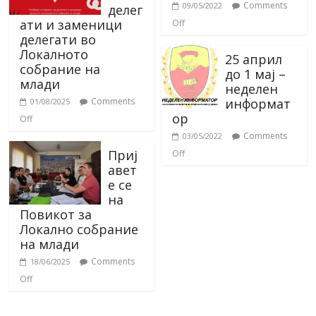
Comments
09/05/2022
делег
ати и заменици
Off
делегати во
Локалното
25 април
собрание на
до 1 мај –
млади
неделен
информат
Comments
01/08/2025
ор
Off
Comments
03/05/2022
Приј
Off
авет
е се
на
Повикот за
Локално собрание
на млади
Comments
18/06/2025
Off