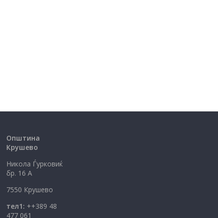
Општина
Крушево
Никола Ѓурковиќ
бр. 16 А
7550 Крушево
тел1:
++389 48
477 061