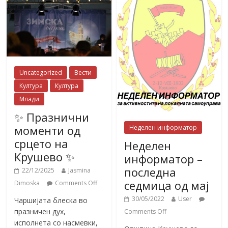
Uncategorized
Вести
Култура
Култура
Млади
✨ Празнични
моменти од
Неделен информатор
срцето на
Неделен
Крушево ✨
информатор –
последна
22/12/2025
Jasmina
седмица од мај
Dimoska
Comments Off
30/05/2022
User
Чаршијата блеска во
празничен дух,
Comments Off
исполнета со насмевки,