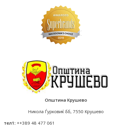
Општина Крушево
Никола Ѓурковиќ бб, 7550 Крушево
тел1:
++389 48 477 061