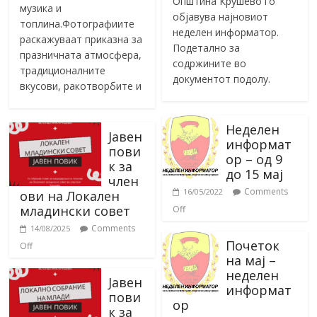
Општина Крушево го
музика и
објавува најновиот
топлина.Фотографиите
неделен информатор.
раскажуваат приказна за
Подетално за
празничната атмосфера,
содржините во
традиционалните
документот подолу.
вкусови, ракотворбите и
Неделен
Јавен
информат
пови
ор – од 9
к за
до 15 мај
член
Comments
16/05/2022
ови на Локален
младински совет
Off
Comments
14/08/2025
Почеток
Off
на мај –
неделен
Јавен
информат
пови
ор
к за