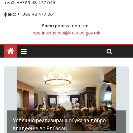
тел2:
++389 48 477 046
факс:
++389 48 477 061
Електронска пошта:
opstinakrusevo@krusevo.gov.mk
Успешно реализирана обука за добро
владеење во Елбасан