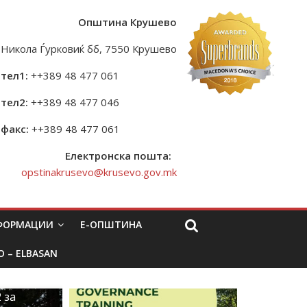
Општина Крушево
Никола Ѓурковиќ бб, 7550 Крушево
тел1:
++389 48 477 061
тел2:
++389 48 477 046
факс:
++389 48 477 061
Електронска пошта:
opstinakrusevo@krusevo.gov.mk
НФОРМАЦИИ
Е-ОПШТИНА
O – ELBASAN
 за