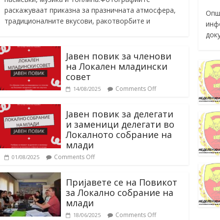
раскажуваат приказна за празничната атмосфера,
Опш
традиционалните вкусови, ракотворбите и
инф
док
Јавен повик за членови
на Локален младински
совет
Comments Off
14/08/2025
Јавен повик за делегати
и заменици делегати во
Локалното собрание на
млади
Comments Off
01/08/2025
Пријавете се на Повикот
за Локално собрание на
млади
Comments Off
18/06/2025