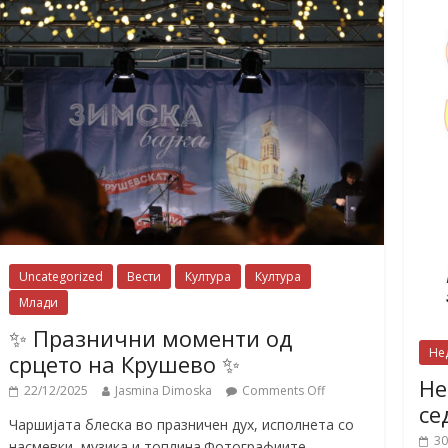
Uncategorized
Вести
Култура
Култура
Млади
✨ Празнични моменти од
Не
срцето на Крушево ✨
Не
22/12/2025
Jasmina Dimoska
Comments Off
се
Чаршијата блеска во празничен дух, исполнета со
30
насмевки, музика и топлина.Фотографиите