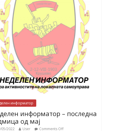
делен информатор
делен информатор – последна
дмица од мај
/05/2022
User
Comments Off