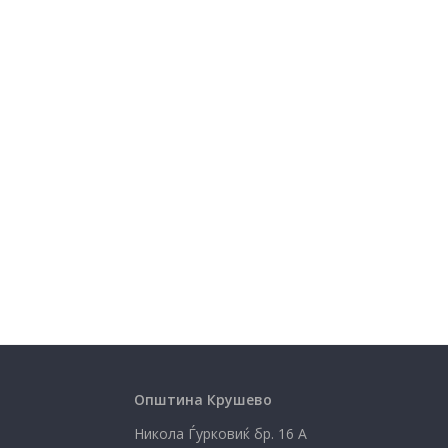
Општина Крушево
Никола Ѓурковиќ бр. 16 А