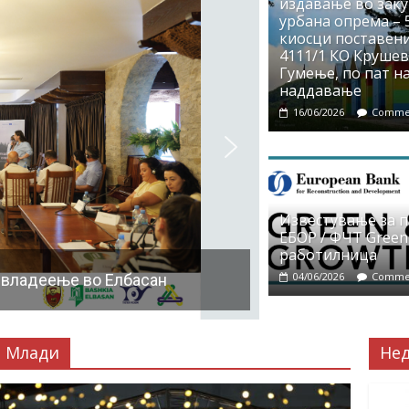
издавање во заку
урбана опрема – 5
киосци поставени
4111/1 КО Крушево
Гумење, по пат на
наддавање
16/06/2026
Commen
Известување за 
ЕБОР / ФЧТ Green
работилница
04/06/2026
Commen
 владеење во Елбасан
Млади
Не