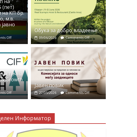
п на
 (пет)
 на КП бр.
, м.в.
 јавно
Обука за добро владеење
ts Off
09/06/2026
Comments Off
практична
 & Growth
Јавен повик
ts Off
22/05/2026
Comments Off
делен Информатор