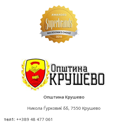
Општина Крушево
Никола Ѓурковиќ бб, 7550 Крушево
тел1:
++389 48 477 061