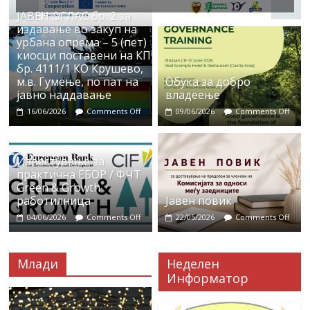
ЈАВЕН ОГЛАС бр. 2 за
издавање во закуп на
урбана опрема – 5 (пет)
киосци поставени на КП
бр. 4111/1 КО Крушево,
м.в. Гумење, по пат на
Обука за добро
јавно наддавање
владеење
16/06/2026
Comments Off
09/06/2026
Comments Off
Известување за
практична ЕБОР / ФЧТ
Green & Growth
работилница
Јавен повик
04/06/2026
Comments Off
22/05/2026
Comments Off
Млади
Неделен
Информатор