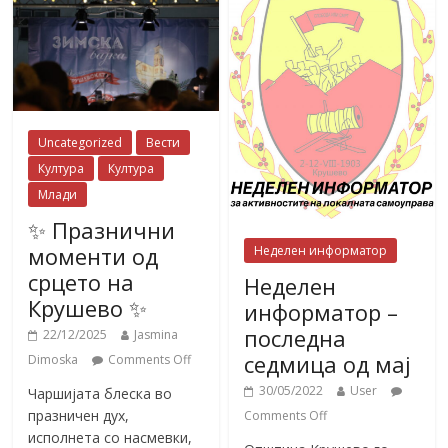
Uncategorized
Вести
Култура
Култура
Млади
✨ Празнични
моменти од
Неделен информатор
срцето на
Неделен
Крушево ✨
информатор –
последна
22/12/2025
Jasmina
седмица од мај
Dimoska
Comments Off
30/05/2022
User
Чаршијата блеска во
празничен дух,
Comments Off
исполнета со насмевки,