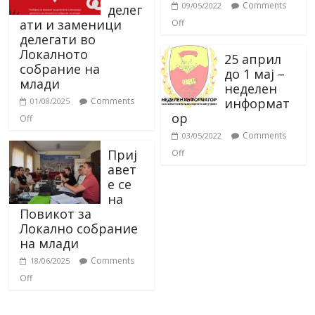
Comments
09/05/2022
делег
ати и заменици
Off
делегати во
Локалното
25 април
собрание на
до 1 мај –
млади
неделен
информат
Comments
01/08/2025
ор
Off
Comments
03/05/2022
Приј
Off
авет
е се
на
Повикот за
Локално собрание
на млади
Comments
18/06/2025
Off