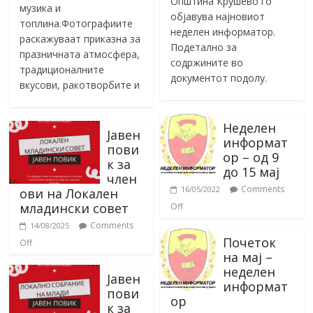
Општина Крушево го
музика и
објавува најновиот
топлина.Фотографиите
неделен информатор.
раскажуваат приказна за
Подетално за
празничната атмосфера,
содржините во
традиционалните
документот подолу.
вкусови, ракотворбите и
Неделен
Јавен
информат
пови
ор – од 9
к за
до 15 мај
член
Comments
16/05/2022
ови на Локален
младински совет
Off
Comments
14/08/2025
Почеток
Off
на мај –
неделен
Јавен
информат
пови
ор
к за