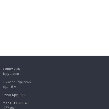
Општина
Крушево
Никола Ѓурковиќ
бр. 16 А
7550 Крушево
тел1:
++389 48
477 061