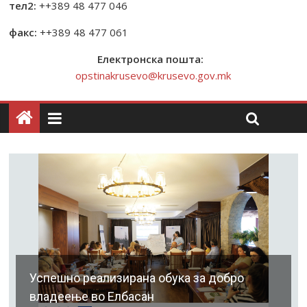
тел2:
++389 48 477 046
факс:
++389 48 477 061
Електронска пошта:
opstinakrusevo@krusevo.gov.mk
Успешно реализирана обука за добро
владеење во Елбасан