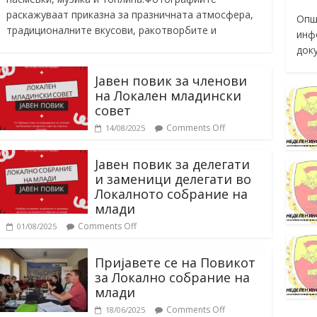
раскажуваат приказна за празничната атмосфера,
Опш
традиционалните вкусови, ракотворбите и
инф
док
Јавен повик за членови
на Локален младински
совет
Comments Off
14/08/2025
Јавен повик за делегати
и заменици делегати во
Локалното собрание на
млади
Comments Off
01/08/2025
Пријавете се на Повикот
за Локално собрание на
млади
Comments Off
18/06/2025