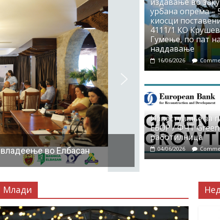
издавање во заку
урбана опрема – 5
киосци поставени
4111/1 КО Крушево
Гумење, по пат на
наддавање
16/06/2026
Commen
Известување за 
ЕБОР / ФЧТ Green
работилница
04/06/2026
Commen
 владеење во Елбасан
Млади
Не