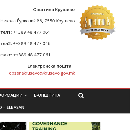
Општина Крушево
Никола Ѓурковиќ бб, 7550 Крушево
тел1:
++389 48 477 061
тел2:
++389 48 477 046
факс:
++389 48 477 061
Електронска пошта:
opstinakrusevo@krusevo.gov.mk
НФОРМАЦИИ
Е-ОПШТИНА
O – ELBASAN
 за