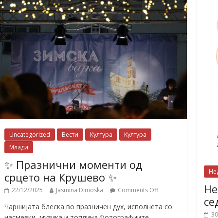
Uncategorized
Вести
Култура
Култура
Млади
✨ Празнични моменти од
Не
срцето на Крушево ✨
Не
22/12/2025
Jasmina Dimoska
Comments Off
се
Чаршијата блеска во празничен дух, исполнета со
30
насмевки, музика и топлина.Фотографиите