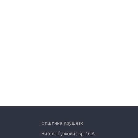
Општина Крушево
Никола Ѓурковиќ бр. 16 А