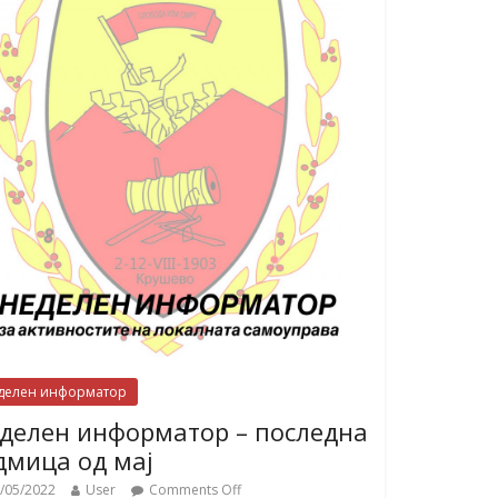
делен информатор
делен информатор – последна
дмица од мај
/05/2022
User
Comments Off