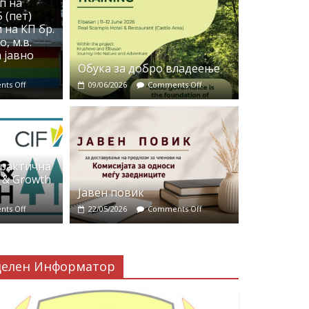
п на
 (пет)
 на КП бр.
, м.в.
 јавно
Обука за добро владеење
ts Off
09/06/2026
Comments Off
практична
 & Growth
Јавен повик
ts Off
22/05/2026
Comments Off
делен Информатор