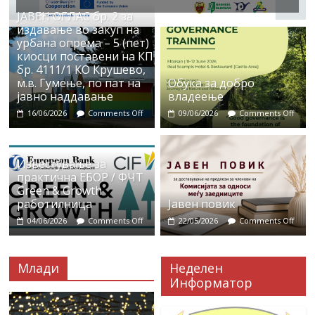
ЈАВЕН ОГЛАС бр. 2 за
издавање во закуп на
урбана опрема – 5 (пет)
киосци поставени на КП
бр. 4111/1 КО Крушево,
м.в. Гумење, по пат на
Обука за добро
јавно наддавање
владеење
16/06/2026
Comments Off
09/06/2026
Comments Off
Известување за
практична ЕБОР / ФЧТ
Green & Growth
работилница
Јавен повик
04/06/2026
Comments Off
22/05/2026
Comments Off
Млади
Неделен
Информатор