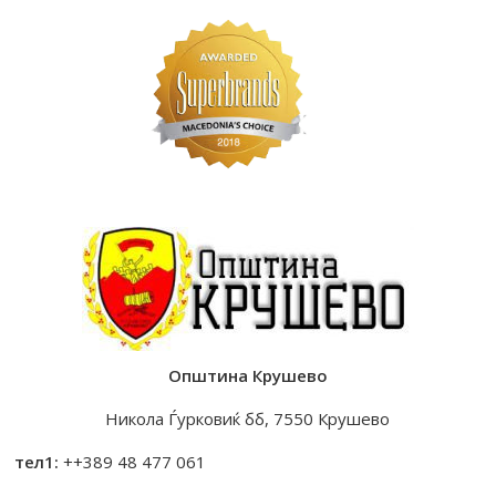
Општина Крушево
Никола Ѓурковиќ бб, 7550 Крушево
тел1:
++389 48 477 061