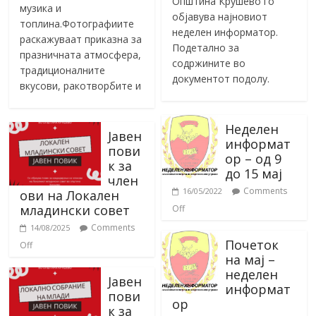
Општина Крушево го
музика и
објавува најновиот
топлина.Фотографиите
неделен информатор.
раскажуваат приказна за
Подетално за
празничната атмосфера,
содржините во
традиционалните
документот подолу.
вкусови, ракотворбите и
Неделен
Јавен
информат
пови
ор – од 9
к за
до 15 мај
член
Comments
16/05/2022
ови на Локален
младински совет
Off
Comments
14/08/2025
Почеток
Off
на мај –
неделен
Јавен
информат
пови
ор
к за