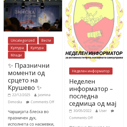
Uncategorized
Вести
Култура
Култура
Млади
✨ Празнични
моменти од
Неделен информатор
срцето на
Неделен
Крушево ✨
информатор –
последна
22/12/2025
Jasmina
седмица од мај
Dimoska
Comments Off
30/05/2022
User
Чаршијата блеска во
празничен дух,
Comments Off
исполнета со насмевки,