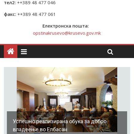
тел2:
++389 48 477 046
факс:
++389 48 477 061
Електронска пошта:
opstinakrusevo@krusevo.gov.mk
Успешно реализирана обука за добро
владеење во Елбасан