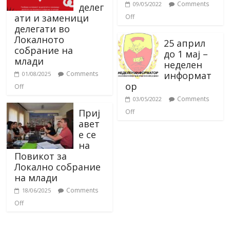
Comments
09/05/2022
делег
ати и заменици
Off
делегати во
Локалното
25 април
собрание на
до 1 мај –
млади
неделен
информат
Comments
01/08/2025
ор
Off
Comments
03/05/2022
Приј
Off
авет
е се
на
Повикот за
Локално собрание
на млади
Comments
18/06/2025
Off