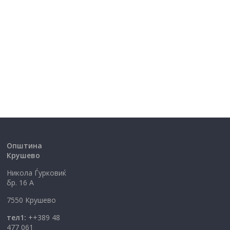
Општина
Крушево
Никола Ѓурковиќ
бр. 16 А
7550 Крушево
тел1:
++389 48
477 061