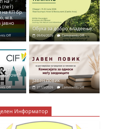
п на
 (пет)
 на КП бр.
, м.в.
 јавно
Обука за добро владеење
ts Off
09/06/2026
Comments Off
практична
 & Growth
Јавен повик
ts Off
22/05/2026
Comments Off
делен Информатор