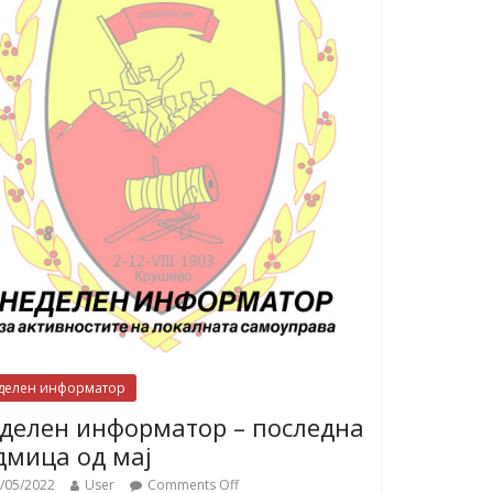
делен информатор
делен информатор – последна
дмица од мај
/05/2022
User
Comments Off