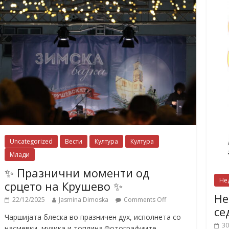
Uncategorized
Вести
Култура
Култура
Млади
✨ Празнични моменти од
Не
срцето на Крушево ✨
Не
22/12/2025
Jasmina Dimoska
Comments Off
се
Чаршијата блеска во празничен дух, исполнета со
30
насмевки, музика и топлина.Фотографиите