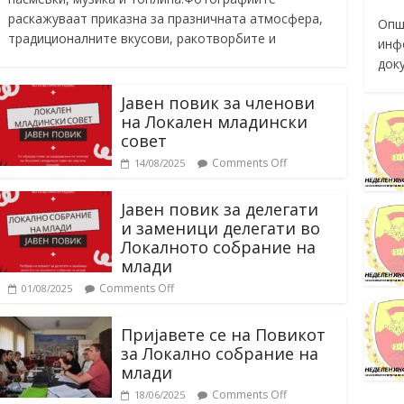
раскажуваат приказна за празничната атмосфера,
Опш
традиционалните вкусови, ракотворбите и
инф
док
Јавен повик за членови
на Локален младински
совет
Comments Off
14/08/2025
Јавен повик за делегати
и заменици делегати во
Локалното собрание на
млади
Comments Off
01/08/2025
Пријавете се на Повикот
за Локално собрание на
млади
Comments Off
18/06/2025