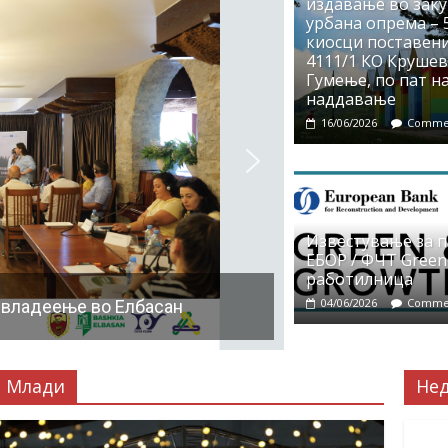
издавање во заку
урбана опрема – 5
киосци поставени
4111/1 КО Крушево
Гумење, по пат на
наддавање
16/06/2026
Commen
Известување за 
ЕБОР / ФЧТ Green
работилница
04/06/2026
Commen
 владеење во Елбасан
Млади
Не