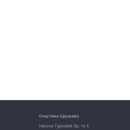
Општина Крушево
Никола Ѓурковиќ бр. 16 А