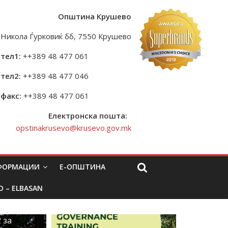
Општина Крушево
Никола Ѓурковиќ бб, 7550 Крушево
тел1:
++389 48 477 061
тел2:
++389 48 477 046
факс:
++389 48 477 061
Електронска пошта:
opstinakrusevo@krusevo.gov.mk
НФОРМАЦИИ
Е-ОПШТИНА
O – ELBASAN
 за