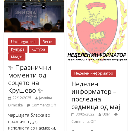
Uncategorized
Вести
Култура
Култура
Млади
✨ Празнични
моменти од
Неделен информатор
срцето на
Неделен
Крушево ✨
информатор –
последна
22/12/2025
Jasmina
седмица од мај
Dimoska
Comments Off
30/05/2022
User
Чаршијата блеска во
празничен дух,
Comments Off
исполнета со насмевки,