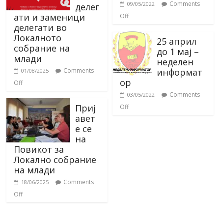
Comments
09/05/2022
делег
ати и заменици
Off
делегати во
Локалното
25 април
собрание на
до 1 мај –
млади
неделен
информат
Comments
01/08/2025
ор
Off
Comments
03/05/2022
Приј
Off
авет
е се
на
Повикот за
Локално собрание
на млади
Comments
18/06/2025
Off