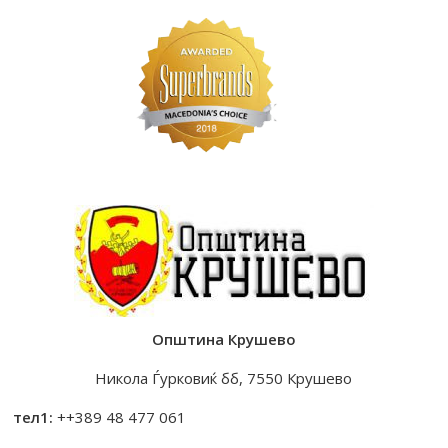
Општина Крушево
Никола Ѓурковиќ бб, 7550 Крушево
тел1:
++389 48 477 061