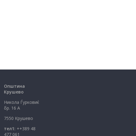
Општина
Крушево
Никола Ѓурковиќ
бр. 16 А
7550 Крушево
тел1:
++389 48
477 061