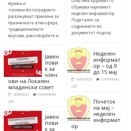
Општина Крушево го
музика и
објавува најновиот
топлина.Фотографиите
неделен информатор.
раскажуваат приказна за
Подетално за
празничната атмосфера,
содржините во
традиционалните
документот подолу.
вкусови, ракотворбите и
Неделен
Јавен
информат
пови
ор – од 9
к за
до 15 мај
член
Comments
16/05/2022
ови на Локален
младински совет
Off
Comments
14/08/2025
Почеток
Off
на мај –
неделен
Јавен
информат
пови
ор
к за