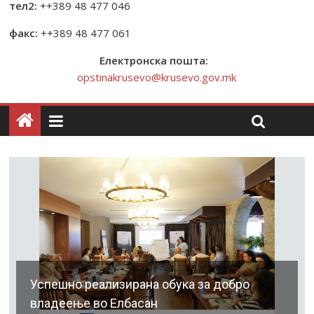
тел2:
++389 48 477 046
факс:
++389 48 477 061
Електронска пошта:
opstinakrusevo@krusevo.gov.mk
Успешно реализирана обука за добро
владеење во Елбасан