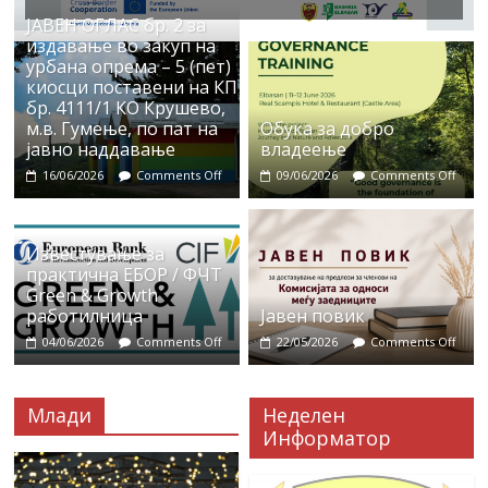
ЈАВЕН ОГЛАС бр. 2 за
издавање во закуп на
урбана опрема – 5 (пет)
киосци поставени на КП
бр. 4111/1 КО Крушево,
м.в. Гумење, по пат на
Обука за добро
јавно наддавање
владеење
16/06/2026
Comments Off
09/06/2026
Comments Off
Известување за
практична ЕБОР / ФЧТ
Green & Growth
работилница
Јавен повик
04/06/2026
Comments Off
22/05/2026
Comments Off
Млади
Неделен
Информатор