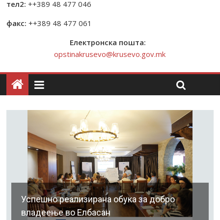
тел2:
++389 48 477 046
факс:
++389 48 477 061
Електронска пошта:
opstinakrusevo@krusevo.gov.mk
Успешно реализирана обука за добро
владеење во Елбасан