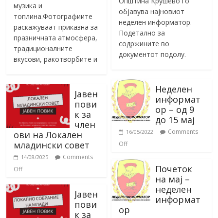
Општина Крушево го
музика и
објавува најновиот
топлина.Фотографиите
неделен информатор.
раскажуваат приказна за
Подетално за
празничната атмосфера,
содржините во
традиционалните
документот подолу.
вкусови, ракотворбите и
Неделен
Јавен
информат
пови
ор – од 9
к за
до 15 мај
член
Comments
16/05/2022
ови на Локален
младински совет
Off
Comments
14/08/2025
Почеток
Off
на мај –
неделен
Јавен
информат
пови
ор
к за