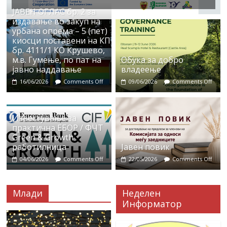
ЈАВЕН ОГЛАС бр. 2 за
издавање во закуп на
урбана опрема – 5 (пет)
киосци поставени на КП
бр. 4111/1 КО Крушево,
м.в. Гумење, по пат на
Обука за добро
јавно наддавање
владеење
16/06/2026
Comments Off
09/06/2026
Comments Off
Известување за
практична ЕБОР / ФЧТ
Green & Growth
работилница
Јавен повик
04/06/2026
Comments Off
22/05/2026
Comments Off
Млади
Неделен
Информатор