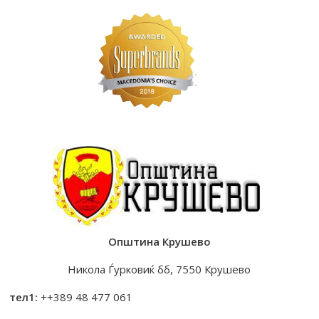
Општина Крушево
Никола Ѓурковиќ бб, 7550 Крушево
тел1:
++389 48 477 061