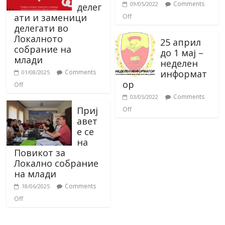
Comments
09/05/2022
делег
ати и заменици
Off
делегати во
Локалното
25 април
собрание на
до 1 мај –
млади
неделен
информат
Comments
01/08/2025
ор
Off
Comments
03/05/2022
Приј
Off
авет
е се
на
Повикот за
Локално собрание
на млади
Comments
18/06/2025
Off