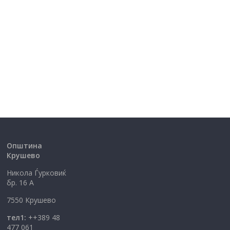
Општина
Крушево
Никола Ѓурковиќ
бр. 16 А
7550 Крушево
тел1:
++389 48
477 061