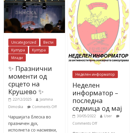
Uncategorized
Вести
Култура
Култура
Млади
✨ Празнични
моменти од
Неделен информатор
срцето на
Неделен
Крушево ✨
информатор –
последна
22/12/2025
Jasmina
седмица од мај
Dimoska
Comments Off
30/05/2022
User
Чаршијата блеска во
празничен дух,
Comments Off
исполнета со насмевки,